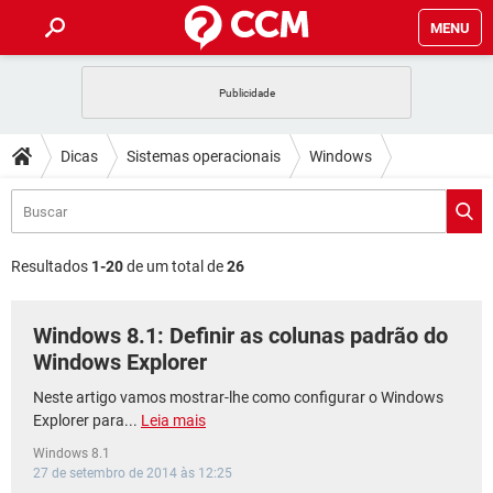
MENU
INÍCIO
JOGOS
WHATSAPP
DICAS
Dicas
Sistemas operacionais
Windows
CELULAR
FACEBOOK
JOGOS
WHATSAPP
DOWNLOADS
Windows 8
Windows 8.1
OUTLOOK
EXCEL
CELULAR
FACEBOOK
INSTAGRAM
JOGOS
GMAIL
WHATSAPP
FÓRUM
OUTLOOK
EXCEL
Resultados
1-20
de um total de
26
GUIA DE COMPRAS
CELULAR
FACEBOOK
INSTAGRAM
JOGOS
GMAIL
WHATSAPP
GLOSSÁRIO
OUTLOOK
EXCEL
Windows 8.1: Definir as colunas padrão do
GUIA DE COMPRAS
CELULAR
FACEBOOK
INSTAGRAM
JOGOS
GMAIL
WHATSAPP
Windows Explorer
OUTLOOK
EXCEL
GUIA DE COMPRAS
CELULAR
FACEBOOK
Neste artigo vamos mostrar-lhe como configurar o Windows
INSTAGRAM
GMAIL
Explorer para...
Leia mais
OUTLOOK
EXCEL
GUIA DE COMPRAS
Windows 8.1
INSTAGRAM
GMAIL
27 de setembro de 2014 às 12:25