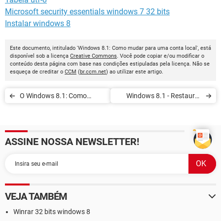
Microsoft security essentials windows 7 32 bits
Instalar windows 8
Este documento, intitulado 'Windows 8.1: Como mudar para uma conta local', está
disponível sob a licença
Creative Commons
. Você pode copiar e/ou modificar o
conteúdo desta página com base nas condições estipuladas pela licença. Não se
esqueça de creditar o
CCM
(
br.ccm.net
) ao utilizar este artigo.
O Windows 8.1: Como
Windows 8.1 - Restaurar
mapear o SkyDrive como
janelas de pastas anteriores
uma unidade de rede
no logon
ASSINE NOSSA NEWSLETTER!
VEJA TAMBÉM
Winrar 32 bits windows 8