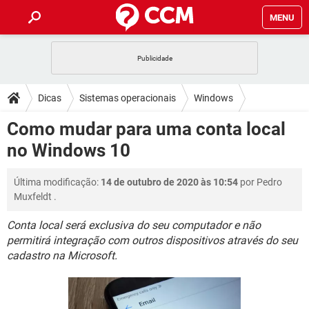
MENU
INÍCIO
JOGOS
WHATSAPP
DICAS
Dicas
Sistemas operacionais
Windows
CELULAR
FACEBOOK
JOGOS
WHATSAPP
DOWNLOADS
Como mudar para uma conta local
Windows 8
Windows 8.1
OUTLOOK
EXCEL
CELULAR
FACEBOOK
no Windows 10
INSTAGRAM
JOGOS
GMAIL
WHATSAPP
FÓRUM
OUTLOOK
EXCEL
GUIA DE COMPRAS
CELULAR
FACEBOOK
Última modificação:
14 de outubro de 2020 às 10:54
por
Pedro
INSTAGRAM
JOGOS
GMAIL
WHATSAPP
GLOSSÁRIO
OUTLOOK
Muxfeldt
.
EXCEL
GUIA DE COMPRAS
CELULAR
FACEBOOK
INSTAGRAM
JOGOS
GMAIL
WHATSAPP
Conta local será exclusiva do seu computador e não
OUTLOOK
EXCEL
permitirá integração com outros dispositivos através do seu
GUIA DE COMPRAS
CELULAR
FACEBOOK
cadastro na Microsoft.
INSTAGRAM
GMAIL
OUTLOOK
EXCEL
GUIA DE COMPRAS
INSTAGRAM
GMAIL