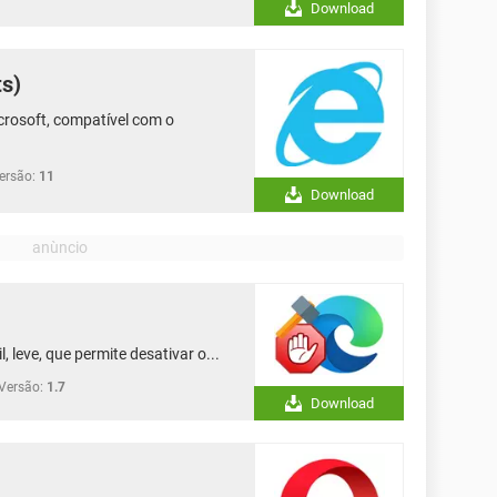
Download
ts)
icrosoft, compatível com o
ersão:
11
Download
, leve, que permite desativar o...
Versão:
1.7
Download