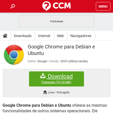
MENU
INÍCIO
JOGOS
WHATSAPP
DICAS
Downloads
Internet
Web
Navegadores
CELULAR
FACEBOOK
JOGOS
WHATSAPP
DOWNLOADS
Google Chrome para Debian e
OUTLOOK
EXCEL
CELULAR
FACEBOOK
Ubuntu
INSTAGRAM
JOGOS
GMAIL
WHATSAPP
FÓRUM
OUTLOOK
EXCEL
Editor:
Google
Versão:
2020 (última versão)
GUIA DE COMPRAS
CELULAR
FACEBOOK
INSTAGRAM
JOGOS
GMAIL
WHATSAPP
GLOSSÁRIO
OUTLOOK
EXCEL
Download
GUIA DE COMPRAS
CELULAR
FACEBOOK
INSTAGRAM
JOGOS
GMAIL
WHATSAPP
Freeware
(70,24 MB)
OUTLOOK
EXCEL
GUIA DE COMPRAS
CELULAR
FACEBOOK
Linux
-
Português
INSTAGRAM
GMAIL
OUTLOOK
EXCEL
GUIA DE COMPRAS
Google Chrome para Debian e Ubuntu
oferece as mesmas
INSTAGRAM
GMAIL
funcionalidades de outros sistemas operacionais. Ele