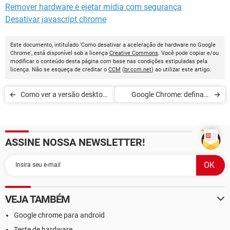
Remover hardware e ejetar midia com segurança
Desativar javascript chrome
Este documento, intitulado 'Como desativar a aceleração de hardware no Google
Chrome', está disponível sob a licença
Creative Commons
. Você pode copiar e/ou
modificar o conteúdo desta página com base nas condições estipuladas pela
licença. Não se esqueça de creditar o
CCM
(
br.ccm.net
) ao utilizar este artigo.
Como ver a versão desktop
Google Chrome: defina o
de um site com o Chrome
zoom padrão para páginas
no Android
da web
ASSINE NOSSA NEWSLETTER!
VEJA TAMBÉM
Google chrome para android
Teste de hardware