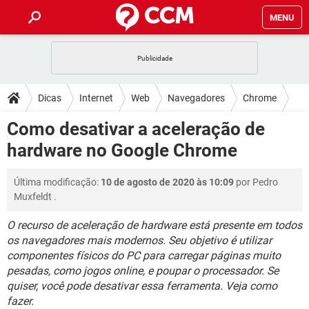
MENU
INÍCIO
JOGOS
WHATSAPP
DICAS
Dicas
Internet
Web
Navegadores
Chrome
CELULAR
FACEBOOK
JOGOS
WHATSAPP
DOWNLOADS
Como desativar a aceleração de
OUTLOOK
EXCEL
CELULAR
FACEBOOK
hardware no Google Chrome
INSTAGRAM
JOGOS
GMAIL
WHATSAPP
FÓRUM
OUTLOOK
EXCEL
GUIA DE COMPRAS
CELULAR
FACEBOOK
Última modificação:
10 de agosto de 2020 às 10:09
por
Pedro
INSTAGRAM
JOGOS
GMAIL
WHATSAPP
GLOSSÁRIO
OUTLOOK
Muxfeldt
.
EXCEL
GUIA DE COMPRAS
CELULAR
FACEBOOK
INSTAGRAM
JOGOS
GMAIL
WHATSAPP
O recurso de aceleração de hardware está presente em todos
OUTLOOK
EXCEL
os navegadores mais modernos. Seu objetivo é utilizar
GUIA DE COMPRAS
CELULAR
FACEBOOK
componentes físicos do PC para carregar páginas muito
INSTAGRAM
GMAIL
OUTLOOK
EXCEL
pesadas, como jogos online, e poupar o processador. Se
GUIA DE COMPRAS
quiser, você pode desativar essa ferramenta. Veja como
INSTAGRAM
GMAIL
fazer.