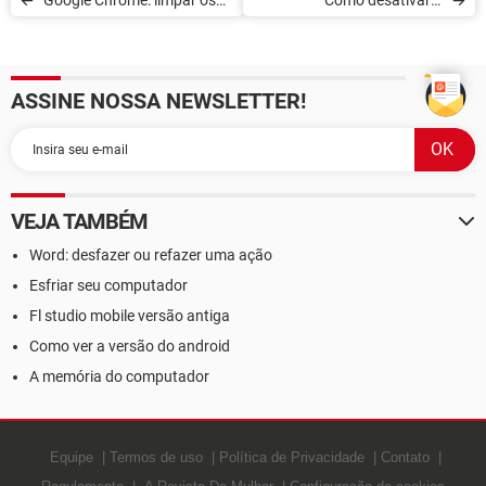
Google Chrome: limpar os
Como desativar a
dados de sincronização
aceleração de hardware no
Google Chrome
ASSINE NOSSA NEWSLETTER!
VEJA TAMBÉM
Word: desfazer ou refazer uma ação
Esfriar seu computador
Fl studio mobile versão antiga
Como ver a versão do android
A memória do computador
Equipe
Termos de uso
Política de Privacidade
Contato