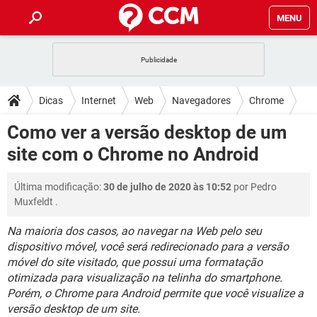
MENU
INÍCIO
JOGOS
WHATSAPP
DICAS
Dicas
Internet
Web
Navegadores
Chrome
CELULAR
FACEBOOK
JOGOS
WHATSAPP
DOWNLOADS
Como ver a versão desktop de um
OUTLOOK
EXCEL
CELULAR
FACEBOOK
site com o Chrome no Android
INSTAGRAM
JOGOS
GMAIL
WHATSAPP
FÓRUM
OUTLOOK
EXCEL
GUIA DE COMPRAS
CELULAR
FACEBOOK
Última modificação:
30 de julho de 2020 às 10:52
por
Pedro
INSTAGRAM
JOGOS
GMAIL
WHATSAPP
GLOSSÁRIO
OUTLOOK
Muxfeldt
.
EXCEL
GUIA DE COMPRAS
CELULAR
FACEBOOK
INSTAGRAM
JOGOS
GMAIL
WHATSAPP
Na maioria dos casos, ao navegar na Web pelo seu
OUTLOOK
EXCEL
dispositivo móvel, você será redirecionado para a versão
GUIA DE COMPRAS
CELULAR
FACEBOOK
móvel do site visitado, que possui uma formatação
INSTAGRAM
GMAIL
OUTLOOK
EXCEL
otimizada para visualização na telinha do smartphone.
GUIA DE COMPRAS
Porém, o Chrome para Android permite que você visualize a
INSTAGRAM
GMAIL
versão desktop de um site.