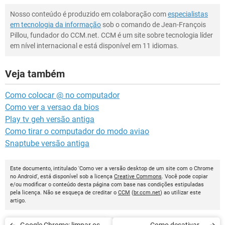
Nosso conteúdo é produzido em colaboração com
especialistas
em tecnologia da informação
sob o comando de Jean-François
Pillou, fundador do CCM.net. CCM é um site sobre tecnologia líder
em nível internacional e está disponível em 11 idiomas.
Veja também
Como colocar @ no computador
Como ver a versao da bios
Play tv geh versão antiga
Como tirar o computador do modo aviao
Snaptube versão antiga
Este documento, intitulado 'Como ver a versão desktop de um site com o Chrome
no Android', está disponível sob a licença
Creative Commons
. Você pode copiar
e/ou modificar o conteúdo desta página com base nas condições estipuladas
pela licença. Não se esqueça de creditar o
CCM
(
br.ccm.net
) ao utilizar este
artigo.