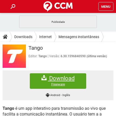
MENU
INÍCIO
JOGOS
WHATSAPP
DICAS
Downloads
Internet
Mensagens instantâneas
CELULAR
FACEBOOK
JOGOS
WHATSAPP
DOWNLOADS
Tango
OUTLOOK
EXCEL
CELULAR
FACEBOOK
INSTAGRAM
JOGOS
GMAIL
WHATSAPP
Editor:
Tango
Versão:
6.30.1596840590 (última versão)
FÓRUM
OUTLOOK
EXCEL
GUIA DE COMPRAS
CELULAR
FACEBOOK
INSTAGRAM
JOGOS
GMAIL
WHATSAPP
GLOSSÁRIO
OUTLOOK
EXCEL
Download
GUIA DE COMPRAS
CELULAR
FACEBOOK
INSTAGRAM
JOGOS
GMAIL
WHATSAPP
Freeware
OUTLOOK
EXCEL
GUIA DE COMPRAS
CELULAR
FACEBOOK
Android
-
Inglês
INSTAGRAM
GMAIL
OUTLOOK
EXCEL
GUIA DE COMPRAS
Tango
é um app interativo para transmissão ao vivo que
INSTAGRAM
GMAIL
facilita a comunicação instantânea. O usuário tem a a