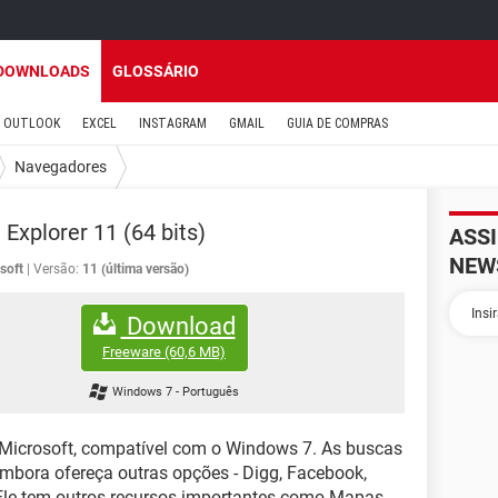
DOWNLOADS
GLOSSÁRIO
OUTLOOK
EXCEL
INSTAGRAM
GMAIL
GUIA DE COMPRAS
Navegadores
 Explorer 11 (64 bits)
ASS
NEW
soft
Versão:
11 (última versão)
Download
Freeware
(60,6 MB)
Windows 7
-
Português
 Microsoft, compatível com o Windows 7. As buscas
mbora ofereça outras opções - Digg, Facebook,
Ele tem outros recursos importantes como Mapas,