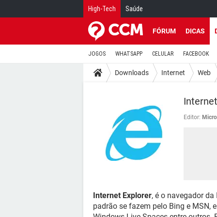
High-Tech
Saúde
FÓRUM
DICAS
JOGOS
WHATSAPP
CELULAR
FACEBOOK
Downloads
Internet
Web
Internet
Editor:
Micro
Internet Explorer
, é o navegador da
padrão se fazem pelo Bing e MSN, e
Windows Live Spaces entre outros. 