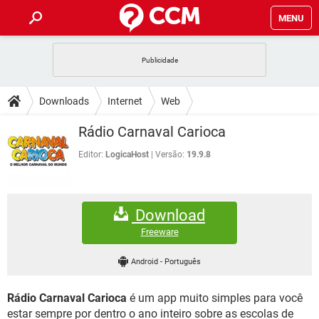
MENU
INÍCIO
JOGOS
WHATSAPP
DICAS
Downloads
Internet
Web
CELULAR
FACEBOOK
JOGOS
WHATSAPP
DOWNLOADS
Rádio Carnaval Carioca
OUTLOOK
EXCEL
CELULAR
FACEBOOK
INSTAGRAM
JOGOS
GMAIL
WHATSAPP
Editor:
LogicaHost
Versão:
19.9.8
FÓRUM
OUTLOOK
EXCEL
GUIA DE COMPRAS
CELULAR
FACEBOOK
INSTAGRAM
JOGOS
GMAIL
WHATSAPP
GLOSSÁRIO
OUTLOOK
EXCEL
Download
GUIA DE COMPRAS
CELULAR
FACEBOOK
INSTAGRAM
JOGOS
GMAIL
WHATSAPP
Freeware
OUTLOOK
EXCEL
GUIA DE COMPRAS
CELULAR
FACEBOOK
Android
-
Português
INSTAGRAM
GMAIL
OUTLOOK
EXCEL
GUIA DE COMPRAS
Rádio Carnaval Carioca
é um app muito simples para você
INSTAGRAM
GMAIL
estar sempre por dentro o ano inteiro sobre as escolas de