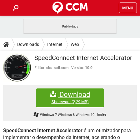
MENU
INÍCIO
JOGOS
WHATSAPP
DICAS
Downloads
Internet
Web
CELULAR
FACEBOOK
JOGOS
WHATSAPP
DOWNLOADS
SpeedConnect Internet Accelerator
OUTLOOK
EXCEL
CELULAR
FACEBOOK
INSTAGRAM
JOGOS
GMAIL
WHATSAPP
Editor:
cbs-soft.com
Versão:
10.0
FÓRUM
OUTLOOK
EXCEL
GUIA DE COMPRAS
CELULAR
FACEBOOK
INSTAGRAM
JOGOS
GMAIL
WHATSAPP
GLOSSÁRIO
OUTLOOK
EXCEL
Download
GUIA DE COMPRAS
CELULAR
FACEBOOK
INSTAGRAM
JOGOS
GMAIL
WHATSAPP
Shareware
(2,29 MB)
OUTLOOK
EXCEL
GUIA DE COMPRAS
CELULAR
FACEBOOK
Windows 7 Windows 8 Windows 10
-
Inglês
INSTAGRAM
GMAIL
OUTLOOK
EXCEL
GUIA DE COMPRAS
SpeedConnect Internet Accelerator
é um otimizador para
INSTAGRAM
GMAIL
implementar o desempenho da internet, acelerando o