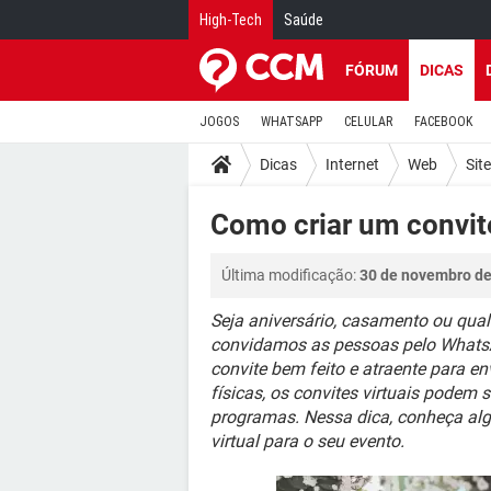
High-Tech
Saúde
FÓRUM
DICAS
JOGOS
WHATSAPP
CELULAR
FACEBOOK
Dicas
Internet
Web
Sit
Como criar um convite
Última modificação:
30 de novembro de
Seja aniversário, casamento ou qua
convidamos as pessoas pelo WhatsA
convite bem feito e atraente para e
físicas, os convites virtuais podem 
programas. Nessa dica, conheça alg
virtual para o seu evento.