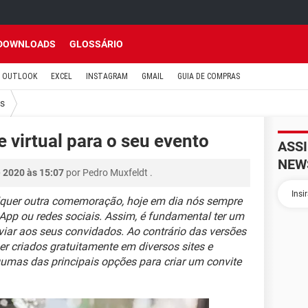
DOWNLOADS
GLOSSÁRIO
OUTLOOK
EXCEL
INSTAGRAM
GMAIL
GUIA DE COMPRAS
es
 virtual para o seu evento
ASS
NEW
 2020 às 15:07
por
Pedro Muxfeldt
.
lquer outra comemoração, hoje em dia nós sempre
pp ou redes sociais. Assim, é fundamental ter um
nviar aos seus convidados. Ao contrário das versões
ser criados gratuitamente em diversos sites e
umas das principais opções para criar um convite