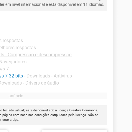
íder em nível internacional e está disponível em 11 idiomas.
s respostas
elhores respostas
s - Compressão e descompressão
-Navegadores
ws 7
s 7 32 bits
-
Downloads - Antivírus
Downloads - Drivers de áudio
 teclado virtual', está disponível sob a licença
Creative Commons
.
a página com base nas condições estipuladas pela licença. Não se
ar este artigo.