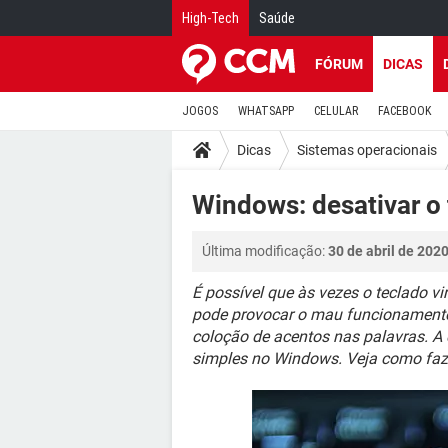
High-Tech
Saúde
FÓRUM
DICAS
JOGOS
WHATSAPP
CELULAR
FACEBOOK
Dicas
Sistemas operacionais
Windows: desativar o 
Última modificação:
30 de abril de 202
É possível que às vezes o teclado v
pode provocar o mau funcionamento
coloção de acentos nas palavras. A 
simples no Windows. Veja como faze