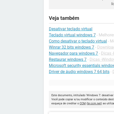
l
Veja também
Desativar teclado virtual
Teclado virtual windows 7
- Melhore
Como desativar o teclado virtual
- M
Winrar 32 bits windows 7
-
Download
Navegador para windows 7
-
Dicas 
Restaurar windows 7
-
Dicas -Windo
Microsoft security essentials window
Driver de áudio windows 7 64 bits
-
Este documento, intitulado 'Windows 7: desativar o
Você pode copiar e/ou modificar o conteúdo dest
esqueça de creditar o
CCM
(
br.ccm.net
) ao utiliz