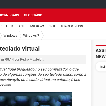
DOWNLOADS
GLOSSÁRIO
OUTLOOK
EXCEL
INSTAGRAM
GMAIL
GUIA DE COMPRAS
Windows
Windows 7
teclado virtual
ASS
NEW
0 às 08:14
por
Pedro Muxfeldt
.
irtual fique bloqueado no seu computador, o que
 de algumas funções do seu teclado físico, como a
desativação do teclado virtual, no entanto, é bem
r isso.