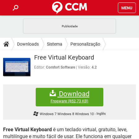
MENU
INÍCIO
JOGOS
WHATSAPP
DICAS
Downloads
Sistema
Personalização
CELULAR
FACEBOOK
JOGOS
WHATSAPP
DOWNLOADS
Free Virtual Keyboard
OUTLOOK
EXCEL
CELULAR
FACEBOOK
INSTAGRAM
JOGOS
GMAIL
WHATSAPP
Editor:
Comfort Software
Versão:
4.2
FÓRUM
OUTLOOK
EXCEL
GUIA DE COMPRAS
CELULAR
FACEBOOK
INSTAGRAM
JOGOS
GMAIL
WHATSAPP
GLOSSÁRIO
OUTLOOK
EXCEL
Download
GUIA DE COMPRAS
CELULAR
FACEBOOK
INSTAGRAM
JOGOS
GMAIL
WHATSAPP
Freeware
(852,73 KB)
OUTLOOK
EXCEL
GUIA DE COMPRAS
CELULAR
FACEBOOK
Windows 7 Windows 8 Windows 10
-
Inglês
INSTAGRAM
GMAIL
OUTLOOK
EXCEL
GUIA DE COMPRAS
Free Virtual Keyboard
é um teclado virtual, gratuito, leve,
INSTAGRAM
GMAIL
multilíngue e muito fácil de usar. Ele funciona em qualquer