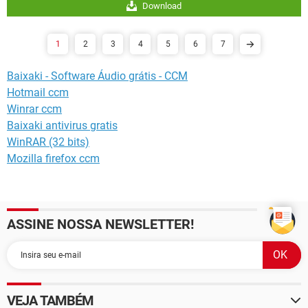
Download
1
2
3
4
5
6
7
Baixaki - Software Áudio grátis - CCM
Hotmail ccm
Winrar ccm
Baixaki antivirus gratis
WinRAR (32 bits)
Mozilla firefox ccm
ASSINE NOSSA NEWSLETTER!
VEJA TAMBÉM