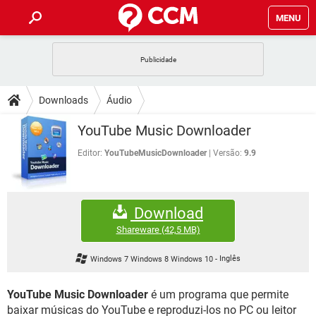
MENU
INÍCIO
JOGOS
WHATSAPP
DICAS
Downloads
Áudio
CELULAR
FACEBOOK
JOGOS
WHATSAPP
DOWNLOADS
YouTube Music Downloader
OUTLOOK
EXCEL
CELULAR
FACEBOOK
INSTAGRAM
JOGOS
GMAIL
WHATSAPP
Editor:
YouTubeMusicDownloader
Versão:
9.9
FÓRUM
OUTLOOK
EXCEL
GUIA DE COMPRAS
CELULAR
FACEBOOK
INSTAGRAM
JOGOS
GMAIL
WHATSAPP
GLOSSÁRIO
OUTLOOK
EXCEL
Download
GUIA DE COMPRAS
CELULAR
FACEBOOK
INSTAGRAM
JOGOS
GMAIL
WHATSAPP
Shareware
(42,5 MB)
OUTLOOK
EXCEL
GUIA DE COMPRAS
CELULAR
FACEBOOK
Windows 7 Windows 8 Windows 10
-
Inglês
INSTAGRAM
GMAIL
OUTLOOK
EXCEL
GUIA DE COMPRAS
YouTube Music Downloader
é um programa que permite
INSTAGRAM
GMAIL
baixar músicas do YouTube e reproduzi-los no PC ou leitor