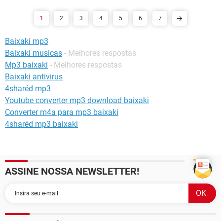
1
2
3
4
5
6
7
Baixaki mp3
Baixaki musicas
- Melhores respostas
Mp3 baixaki
- Melhores respostas
Baixaki antivirus
4sharéd mp3
Youtube converter mp3 download baixaki
Converter m4a para mp3 baixaki
4sharéd mp3 baixaki
ASSINE NOSSA NEWSLETTER!