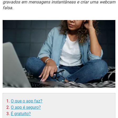
gravados em mensagens instantâneas e criar uma webcam
GUIA DE COMPRAS
falsa.
O que o app faz?
O app é seguro?
É gratuito?