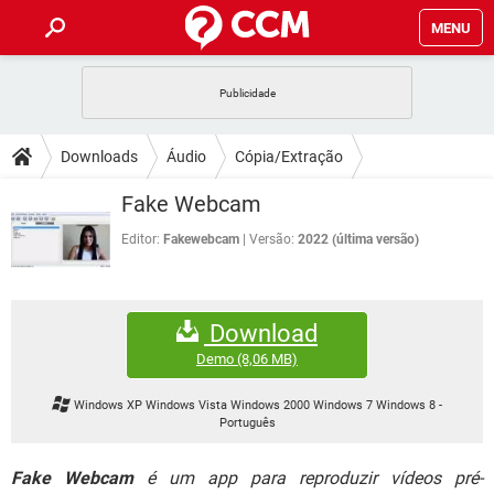
MENU
INÍCIO
JOGOS
WHATSAPP
DICAS
Downloads
Áudio
Cópia/Extração
CELULAR
FACEBOOK
JOGOS
WHATSAPP
DOWNLOADS
Fake Webcam
OUTLOOK
EXCEL
CELULAR
FACEBOOK
INSTAGRAM
JOGOS
GMAIL
WHATSAPP
Editor:
Fakewebcam
Versão:
2022 (última versão)
FÓRUM
OUTLOOK
EXCEL
GUIA DE COMPRAS
CELULAR
FACEBOOK
INSTAGRAM
JOGOS
GMAIL
WHATSAPP
GLOSSÁRIO
OUTLOOK
EXCEL
Download
GUIA DE COMPRAS
CELULAR
FACEBOOK
INSTAGRAM
JOGOS
GMAIL
WHATSAPP
Demo
(8,06 MB)
OUTLOOK
EXCEL
GUIA DE COMPRAS
CELULAR
FACEBOOK
Windows XP Windows Vista Windows 2000 Windows 7 Windows 8
-
INSTAGRAM
GMAIL
Português
OUTLOOK
EXCEL
GUIA DE COMPRAS
INSTAGRAM
GMAIL
Fake Webcam
é um app para reproduzir vídeos pré-