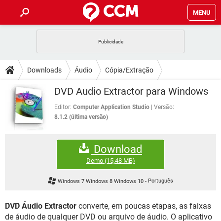
MENU
INÍCIO
JOGOS
WHATSAPP
DICAS
Downloads
Áudio
Cópia/Extração
CELULAR
FACEBOOK
JOGOS
WHATSAPP
DOWNLOADS
DVD Audio Extractor para Windows
OUTLOOK
EXCEL
CELULAR
FACEBOOK
INSTAGRAM
JOGOS
GMAIL
WHATSAPP
Editor:
Computer Application Studio
Versão:
FÓRUM
OUTLOOK
EXCEL
8.1.2 (última versão)
GUIA DE COMPRAS
CELULAR
FACEBOOK
INSTAGRAM
JOGOS
GMAIL
WHATSAPP
GLOSSÁRIO
OUTLOOK
EXCEL
Download
GUIA DE COMPRAS
CELULAR
FACEBOOK
INSTAGRAM
JOGOS
GMAIL
WHATSAPP
Demo
(15,48 MB)
OUTLOOK
EXCEL
GUIA DE COMPRAS
CELULAR
FACEBOOK
Windows 7 Windows 8 Windows 10
-
Português
INSTAGRAM
GMAIL
OUTLOOK
EXCEL
GUIA DE COMPRAS
DVD Áudio Extractor
converte, em poucas etapas, as faixas
INSTAGRAM
GMAIL
de áudio de qualquer DVD ou arquivo de áudio. O aplicativo