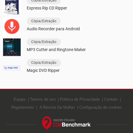
Cópia/Extração
Express Rip CD Ripper
Cópia/Extração
Audio Recorder para Android
Cópia/Extração
MP3 Cutter and Ringtone Maker
Cópia/Extração
Magic DVD Ripper
Equipe
Termos de uso
Política de Privacidade
Contato
Regulamento
A Revista Da Mulher
Configuração de cookies