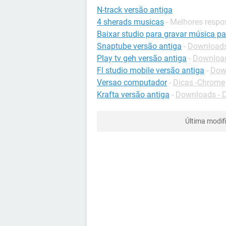
N-track versão antiga
4 sherads musicas
- Melhores respo
Baixar studio para gravar música pa
Snaptube versão antiga
-
Downloads
Play tv geh versão antiga
-
Downloads
Fl studio mobile versão antiga
-
Down
Versao computador
-
Dicas -Chrome
Krafta versão antiga
-
Downloads - 
Última modif