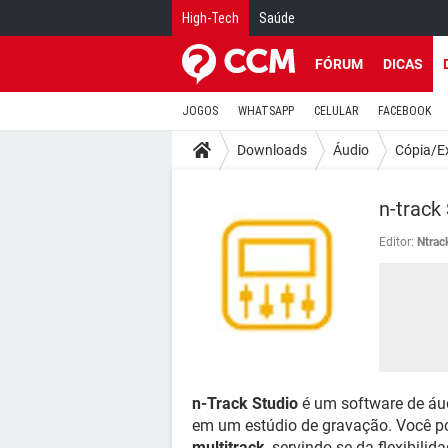
High-Tech
Saúde
FÓRUM
DICAS
JOGOS
WHATSAPP
CELULAR
FACEBOOK
Downloads
Áudio
Cópia/E
n-track
Editor:
Ntrac
n-Track Studio
é um software de áud
em um estúdio de gravação. Você po
multitrack
, servindo-se da flexibil