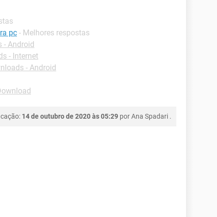
stas
ra pc
- Melhores respostas
 - Android
 - Internet
loads - Android
Download
icação:
14 de outubro de 2020 às 05:29
por
Ana Spadari
.