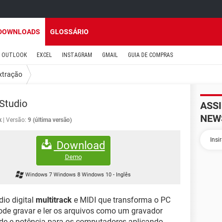
DOWNLOADS
GLOSSÁRIO
OUTLOOK
EXCEL
INSTAGRAM
GMAIL
GUIA DE COMPRAS
xtração
 Studio
ASS
NEW
k
Versão:
9 (última versão)
Download
Demo
Windows 7 Windows 8 Windows 10
-
Inglês
io digital
multitrack
e MIDI que transforma o PC
de gravar e ler os arquivos como um gravador
idade e potência para os computadores aplicando