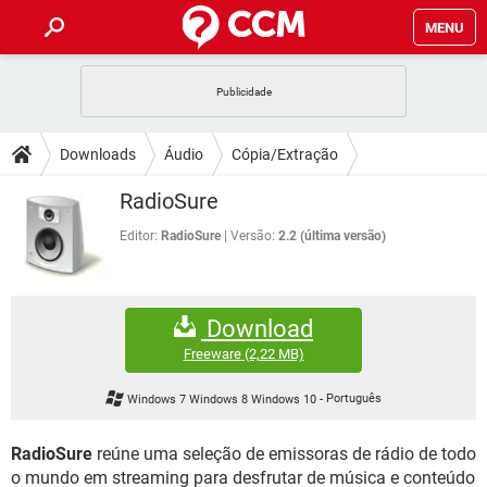
MENU
INÍCIO
JOGOS
WHATSAPP
DICAS
Downloads
Áudio
Cópia/Extração
CELULAR
FACEBOOK
JOGOS
WHATSAPP
DOWNLOADS
RadioSure
OUTLOOK
EXCEL
CELULAR
FACEBOOK
INSTAGRAM
JOGOS
GMAIL
WHATSAPP
Editor:
RadioSure
Versão:
2.2 (última versão)
FÓRUM
OUTLOOK
EXCEL
GUIA DE COMPRAS
CELULAR
FACEBOOK
INSTAGRAM
JOGOS
GMAIL
WHATSAPP
GLOSSÁRIO
OUTLOOK
EXCEL
Download
GUIA DE COMPRAS
CELULAR
FACEBOOK
INSTAGRAM
JOGOS
GMAIL
WHATSAPP
Freeware
(2,22 MB)
OUTLOOK
EXCEL
GUIA DE COMPRAS
CELULAR
FACEBOOK
Windows 7 Windows 8 Windows 10
-
Português
INSTAGRAM
GMAIL
OUTLOOK
EXCEL
GUIA DE COMPRAS
RadioSure
reúne uma seleção de emissoras de rádio de todo
INSTAGRAM
GMAIL
o mundo em streaming para desfrutar de música e conteúdo