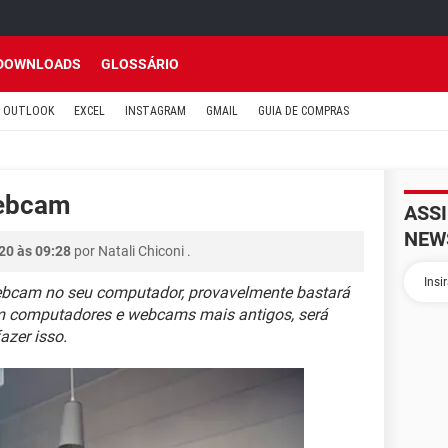
DOWNLOADS
GLOSSÁRIO
OUTLOOK
EXCEL
INSTAGRAM
GMAIL
GUIA DE COMPRAS
webcam
ASS
NEW
20 às 09:28
por
Natali Chiconi
.
ebcam no seu computador, provavelmente bastará
om computadores e webcams mais antigos, será
azer isso.