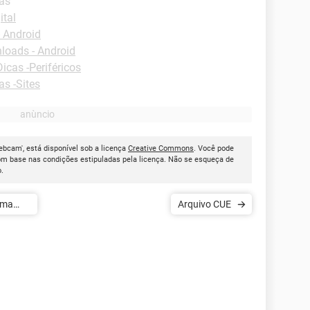
tas
ital
 Android
loads - Android
Dicas -Periféricos
as -Sites
ebcam', está disponível sob a licença
Creative Commons
. Você pode
om base nas condições estipuladas pela licença. Não se esqueça de
o.
uma
Arquivo CUE