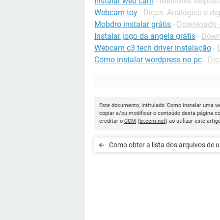
Instalar web cam
- Melhores respos
Webcam toy
-
Dicas -Analógico e dig
Mobdro instalar grátis
-
Downloads -
Instalar jogo da angela grátis
-
Down
Webcam c3 tech driver instalação
-
Como instalar wordpress no pc
-
Dic
Este documento, intitulado 'Como instalar uma w
copiar e/ou modificar o conteúdo desta página c
creditar o
CCM
(
br.ccm.net
) ao utilizar este artig
Como obter a lista dos arquivos de 
pasta no Windows