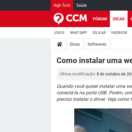
High-Tech
Saúde
FÓRUM
DICAS
JOGOS
WHATSAPP
CELULAR
FACEBOOK
Dicas
Softwares
Como instalar uma 
Última modificação:
8 de outubro de 20
Quando você quiser instalar uma w
conectá-la na porta USB. Porém, c
preciso instalar o driver. Veja como f