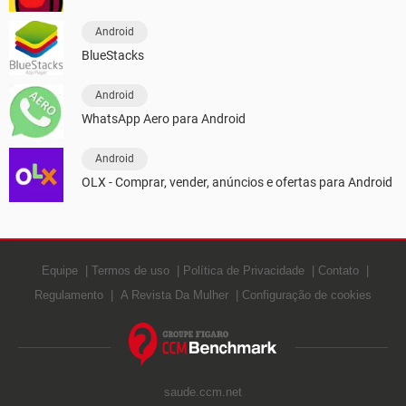
Android
BlueStacks
Android
WhatsApp Aero para Android
Android
OLX - Comprar, vender, anúncios e ofertas para Android
Equipe
Termos de uso
Política de Privacidade
Contato
Regulamento
A Revista Da Mulher
Configuração de cookies
saude.ccm.net