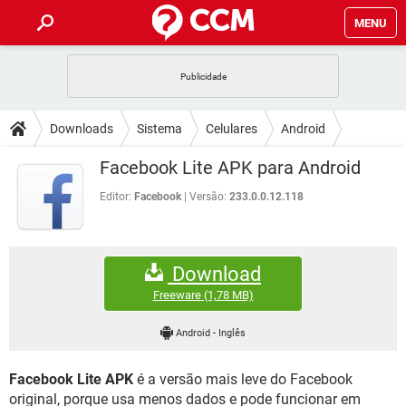
MENU
INÍCIO
JOGOS
WHATSAPP
DICAS
Downloads
Sistema
Celulares
Android
CELULAR
FACEBOOK
JOGOS
WHATSAPP
DOWNLOADS
Facebook Lite APK para Android
OUTLOOK
EXCEL
CELULAR
FACEBOOK
INSTAGRAM
JOGOS
GMAIL
WHATSAPP
Editor:
Facebook
Versão:
233.0.0.12.118
FÓRUM
OUTLOOK
EXCEL
GUIA DE COMPRAS
CELULAR
FACEBOOK
INSTAGRAM
JOGOS
GMAIL
WHATSAPP
GLOSSÁRIO
OUTLOOK
EXCEL
Download
GUIA DE COMPRAS
CELULAR
FACEBOOK
INSTAGRAM
JOGOS
GMAIL
WHATSAPP
Freeware
(1,78 MB)
OUTLOOK
EXCEL
GUIA DE COMPRAS
CELULAR
FACEBOOK
Android
-
Inglês
INSTAGRAM
GMAIL
OUTLOOK
EXCEL
GUIA DE COMPRAS
Facebook Lite APK
é a versão mais leve do Facebook
INSTAGRAM
GMAIL
original, porque usa menos dados e pode funcionar em