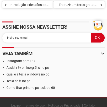
Introdução e desafios do
Traduzir um texto gratuito
desempenho na web
com o serviço online Deepl
ASSINE NOSSA NEWSLETTER!
VEJA TAMBÉM
Instagram para PC
Assistir tv online grátis no pc
Qual e a tecla windows no pc
Tecla shift no pc
Como tirar print no pc teclado 60
Equipe
Termos de uso
Política de Privacidade
Contato