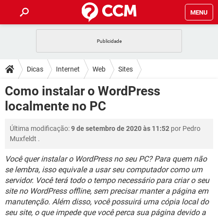
MENU
INÍCIO
JOGOS
WHATSAPP
DICAS
Dicas
Internet
Web
Sites
CELULAR
FACEBOOK
JOGOS
WHATSAPP
DOWNLOADS
Como instalar o WordPress
OUTLOOK
EXCEL
CELULAR
FACEBOOK
localmente no PC
INSTAGRAM
JOGOS
GMAIL
WHATSAPP
FÓRUM
OUTLOOK
EXCEL
GUIA DE COMPRAS
CELULAR
FACEBOOK
Última modificação:
9 de setembro de 2020 às 11:52
por
Pedro
INSTAGRAM
JOGOS
GMAIL
WHATSAPP
GLOSSÁRIO
OUTLOOK
Muxfeldt
.
EXCEL
GUIA DE COMPRAS
CELULAR
FACEBOOK
INSTAGRAM
JOGOS
GMAIL
WHATSAPP
Você quer instalar o WordPress no seu PC? Para quem não
OUTLOOK
EXCEL
se lembra, isso equivale a usar seu computador como um
GUIA DE COMPRAS
CELULAR
FACEBOOK
servidor. Você terá todo o tempo necessário para criar o seu
INSTAGRAM
GMAIL
OUTLOOK
EXCEL
site no WordPress offline, sem precisar manter a página em
GUIA DE COMPRAS
manutenção. Além disso, você possuirá uma cópia local do
INSTAGRAM
GMAIL
seu site, o que impede que você perca sua página devido a