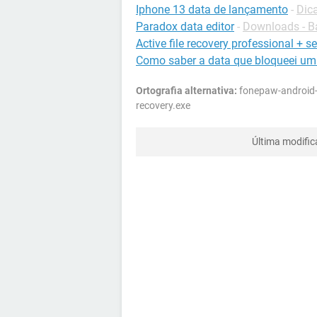
Iphone 13 data de lançamento
-
Dic
Paradox data editor
-
Downloads - B
Active file recovery professional + se
Como saber a data que bloqueei u
Ortografia alternativa:
fonepaw-android-
recovery.exe
Última modifi