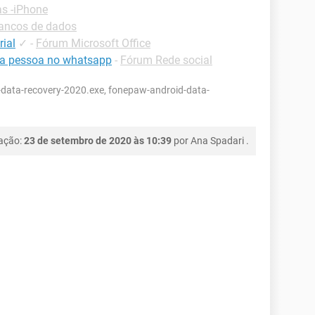
as -iPhone
ancos de dados
rial
✓
-
Fórum Microsoft Office
ma pessoa no whatsapp
-
Fórum Rede social
data-recovery-2020.exe, fonepaw-android-data-
cação:
23 de setembro de 2020 às 10:39
por
Ana Spadari
.