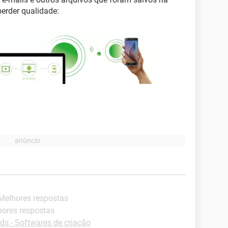
erder qualidade:
 Melhores respostas
hores respostas
s - Softwares de criação