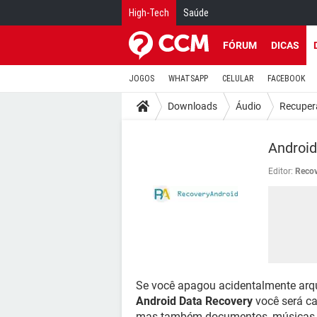
High-Tech
Saúde
FÓRUM
DICAS
JOGOS
WHATSAPP
CELULAR
FACEBOOK
Downloads
Áudio
Recuper
Android
Editor:
Recov
Se você apagou acidentalmente arq
Android Data Recovery
você será ca
mas também documentos, músicas, e