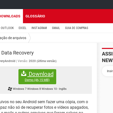
DOWNLOADS
GLOSSÁRIO
OUTLOOK
EXCEL
INSTAGRAM
GMAIL
GUIA DE COMPRAS
ação de arquivos
 Data Recovery
ASS
NEW
eryAndroid
Versão:
2020 (última versão)
Download
Demo
(46,15 MB)
Windows 7 Windows 8 Windows 10
-
Inglês
uivos no seu Android sem fazer uma cópia, com o
paz não só de recuperar fotos e vídeos apagados,
-mails e outros arquivos que foram salvos na