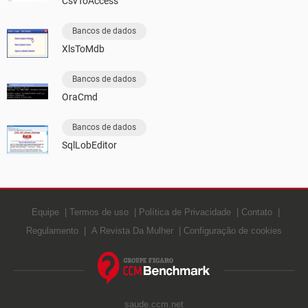
CsvToAccess
Bancos de dados
XlsToMdb
Bancos de dados
OraCmd
Bancos de dados
SqlLobEditor
Equipe
Termos de uso
Política de Privacidade
Contato
Regulamento
A Revista Da Mulher
Configuração de cookies
saude.ccm.net