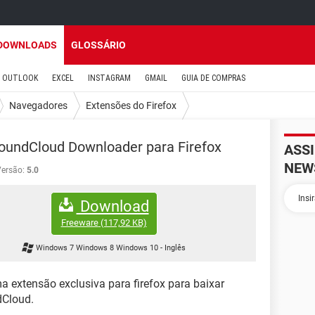
DOWNLOADS
GLOSSÁRIO
OUTLOOK
EXCEL
INSTAGRAM
GMAIL
GUIA DE COMPRAS
Navegadores
Extensões do Firefox
undCloud Downloader para Firefox
ASS
NEW
ersão:
5.0
Download
Freeware
(117,92 KB)
Windows 7 Windows 8 Windows 10
-
Inglês
a extensão exclusiva para firefox para baixar
dCloud.