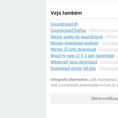
Veja também
Soundcloud-dl
Soundcloud firefox
- Melhores respo
Baixar audio do soundcloud
- Melho
Mugen download android
-
Download
Winrar 32 bits download
-
Download
Brasil tv new v2 9.3 apk download
-
Minecraft java download
-
Download
Download winrar 64 bits
-
Download
Ortografia alternativa:
scdl_soundcloud_d
scdl_soundcloud_downloader-4.6-an_fx.x
Última modifica