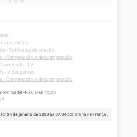
stas
res respostas
s - Softwares de criação
s - Compressão e descompressão
Downloads - TV
s - Videogames
s - Compressão e descompressão
ownloader-4-5.0.6-an_fx.xpi,
pi
ção:
24 de janeiro de 2020 às 07:04
por
Bruna de França
.