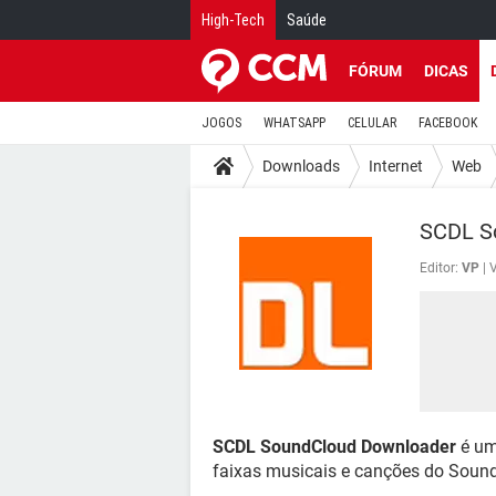
High-Tech
Saúde
FÓRUM
DICAS
JOGOS
WHATSAPP
CELULAR
FACEBOOK
Downloads
Internet
Web
SCDL So
Editor:
VP
V
SCDL SoundCloud Downloader
é um
faixas musicais e canções do Soun