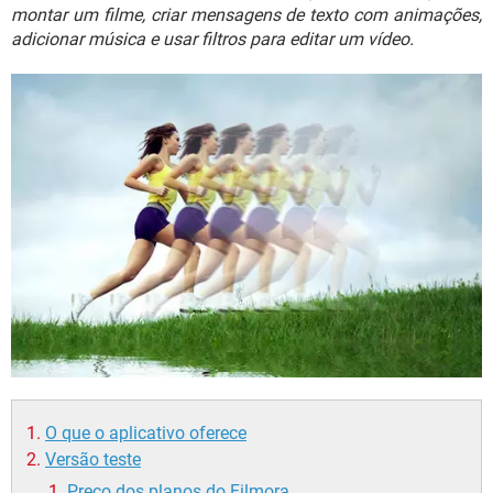
GUIA DE COMPRAS
montar um filme, criar mensagens de texto com animações,
adicionar música e usar filtros para editar um vídeo.
O que o aplicativo oferece
Versão teste
Preço dos planos do Filmora