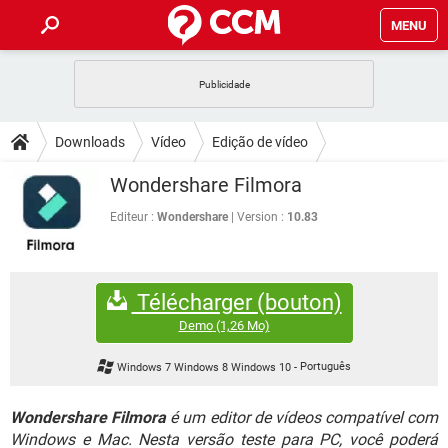
MENU
INÍCIO
JOGOS
WHATSAPP
DICAS
Downloads
Vídeo
Edição de vídeo
CELULAR
FACEBOOK
JOGOS
WHATSAPP
DOWNLOADS
Wondershare Filmora
OUTLOOK
EXCEL
CELULAR
FACEBOOK
INSTAGRAM
JOGOS
GMAIL
WHATSAPP
Editeur :
Wondershare
Version :
10.83
FÓRUM
OUTLOOK
EXCEL
GUIA DE COMPRAS
CELULAR
FACEBOOK
INSTAGRAM
JOGOS
GMAIL
WHATSAPP
GLOSSÁRIO
OUTLOOK
EXCEL
Télécharger (bouton)
GUIA DE COMPRAS
CELULAR
FACEBOOK
INSTAGRAM
JOGOS
GMAIL
WHATSAPP
Demo
(1,26 Mo)
OUTLOOK
EXCEL
GUIA DE COMPRAS
CELULAR
FACEBOOK
Windows 7 Windows 8 Windows 10
-
Português
INSTAGRAM
GMAIL
OUTLOOK
EXCEL
GUIA DE COMPRAS
Wondershare Filmora
é um editor de vídeos compatível com
INSTAGRAM
GMAIL
Windows e Mac. Nesta versão teste para PC, você poderá