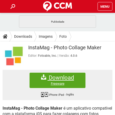
MENU
INÍCIO
JOGOS
WHATSAPP
DICAS
Downloads
Imagens
Foto
CELULAR
FACEBOOK
JOGOS
WHATSAPP
DOWNLOADS
InstaMag - Photo Collage Maker
OUTLOOK
EXCEL
CELULAR
FACEBOOK
INSTAGRAM
JOGOS
GMAIL
WHATSAPP
Editor:
Fotoable, Inc.
Versão:
4.0.6
FÓRUM
OUTLOOK
EXCEL
GUIA DE COMPRAS
CELULAR
FACEBOOK
INSTAGRAM
JOGOS
GMAIL
WHATSAPP
GLOSSÁRIO
OUTLOOK
EXCEL
Download
GUIA DE COMPRAS
CELULAR
FACEBOOK
INSTAGRAM
JOGOS
GMAIL
WHATSAPP
Freeware
OUTLOOK
EXCEL
GUIA DE COMPRAS
CELULAR
FACEBOOK
INSTAGRAM
GMAIL
iPhone iPad
-
Inglês
OUTLOOK
EXCEL
GUIA DE COMPRAS
InstaMag - Photo Collage Maker
é um aplicativo compatível
INSTAGRAM
GMAIL
com a plataforma i0S para fazer colagens com fotos