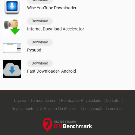
Download
Wise YouTube Downloader
Download
Internet Download Accelerator
Download
Pysubd
Download
Fast Downloader- Android
Equipe
Termos de uso
Política de Privacidade
Contato
Regulamento
A Revista Da Mulher
Configuração de cookies