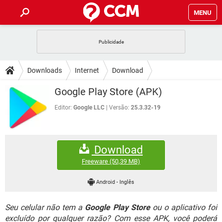
MENU
INÍCIO
JOGOS
WHATSAPP
DICAS
Downloads
Internet
Download
CELULAR
FACEBOOK
JOGOS
WHATSAPP
DOWNLOADS
Google Play Store (APK)
OUTLOOK
EXCEL
CELULAR
FACEBOOK
INSTAGRAM
JOGOS
GMAIL
WHATSAPP
Editor:
Google LLC
Versão:
25.3.32-19
FÓRUM
OUTLOOK
EXCEL
GUIA DE COMPRAS
CELULAR
FACEBOOK
INSTAGRAM
JOGOS
GMAIL
WHATSAPP
GLOSSÁRIO
OUTLOOK
EXCEL
Download
GUIA DE COMPRAS
CELULAR
FACEBOOK
INSTAGRAM
JOGOS
GMAIL
WHATSAPP
Freeware
(50,39 MB)
OUTLOOK
EXCEL
GUIA DE COMPRAS
CELULAR
FACEBOOK
Android
-
Inglês
INSTAGRAM
GMAIL
OUTLOOK
EXCEL
GUIA DE COMPRAS
Seu celular não tem a
Google Play Store
ou o aplicativo foi
INSTAGRAM
GMAIL
excluído por qualquer razão? Com esse APK, você poderá