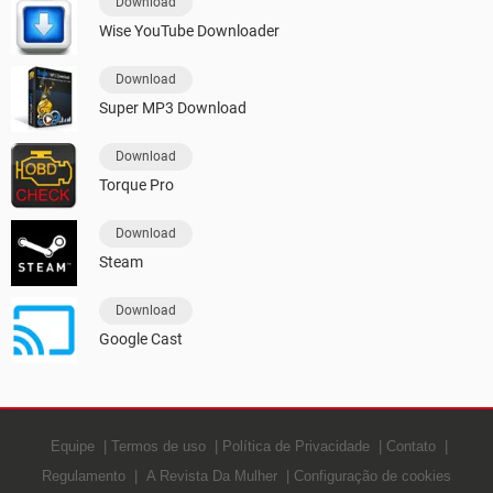
Download
Wise YouTube Downloader
Download
Super MP3 Download
Download
Torque Pro
Download
Steam
Download
Google Cast
Equipe
Termos de uso
Política de Privacidade
Contato
Regulamento
A Revista Da Mulher
Configuração de cookies