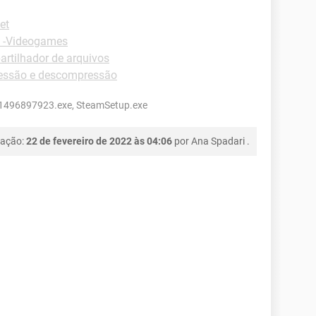
et
 -Videogames
rtilhador de arquivos
essão e descompressão
1496897923.exe, SteamSetup.exe
cação:
22 de fevereiro de 2022 às 04:06
por
Ana Spadari
.