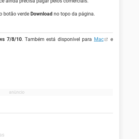
cê ainda precisa pagar pelos comerciais.
no botão verde
Download
no topo da página.
ws 7/8/10
. Também está disponível para
Mac
e
as