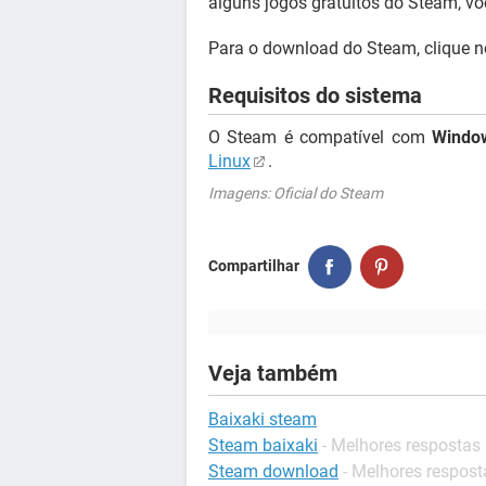
alguns jogos gratuitos do Steam, vo
Para o download do Steam, clique 
Requisitos do sistema
O Steam é compatível com
Windo
Linux
.
Imagens: Oficial do Steam
Compartilhar
Veja também
Baixaki steam
Steam baixaki
- Melhores respostas
Steam download
- Melhores respost