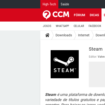
High-Tech
Saúde
FÓRUM
DICAS
JOGOS
WHATSAPP
CELULAR
FACEBOOK
Downloads
Internet
Downl
Steam
Editor:
Valve
Steam
é uma plataforma de downloa
variedade de títulos gratuitos e 
esportes. Para baixar os jogos, voc