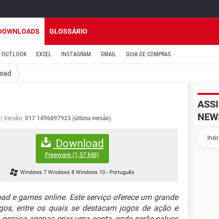
DOWNLOADS
GLOSSÁRIO
OUTLOOK
EXCEL
INSTAGRAM
GMAIL
GUIA DE COMPRAS
oad
ASS
NEW
Versão:
017 1496897923 (última versão)
Download
Freeware
(1,57 MB)
Windows 7 Windows 8 Windows 10
-
Português
d e games online. Este serviço oferece um grande
pagos, entre os quais se destacam jogos de ação e
ê precisa apenas criar uma conta, onde serão salvos