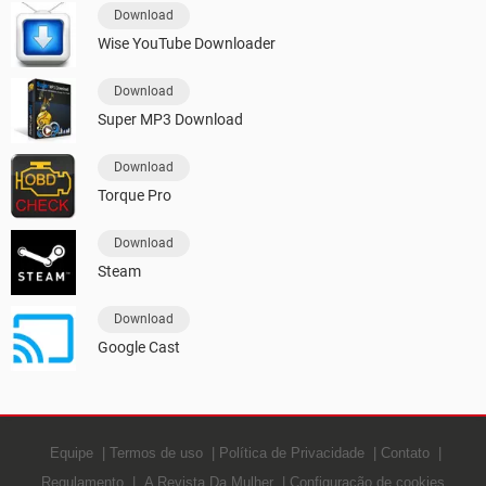
Download
Wise YouTube Downloader
Download
Super MP3 Download
Download
Torque Pro
Download
Steam
Download
Google Cast
Equipe
Termos de uso
Política de Privacidade
Contato
Regulamento
A Revista Da Mulher
Configuração de cookies