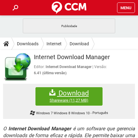
MENU
INÍCIO
JOGOS
WHATSAPP
DICAS
Downloads
Internet
Download
CELULAR
FACEBOOK
JOGOS
WHATSAPP
DOWNLOADS
Internet Download Manager
OUTLOOK
EXCEL
CELULAR
FACEBOOK
INSTAGRAM
JOGOS
GMAIL
WHATSAPP
Editor:
Internet Download Manager
Versão:
FÓRUM
OUTLOOK
EXCEL
6.41 (última versão)
GUIA DE COMPRAS
CELULAR
FACEBOOK
INSTAGRAM
JOGOS
GMAIL
WHATSAPP
GLOSSÁRIO
OUTLOOK
EXCEL
Download
GUIA DE COMPRAS
CELULAR
FACEBOOK
INSTAGRAM
JOGOS
GMAIL
WHATSAPP
Shareware
(11,27 MB)
OUTLOOK
EXCEL
GUIA DE COMPRAS
CELULAR
FACEBOOK
Windows 7 Windows 8 Windows 10
-
Português
INSTAGRAM
GMAIL
OUTLOOK
EXCEL
GUIA DE COMPRAS
O
Internet Download Manager
é um software que gerencia
INSTAGRAM
GMAIL
downloads de forma eficaz e rápida. Ele permite baixar uma