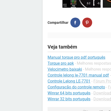
Compartilhar
Veja também
Manual torque pro pdf português
Torque pro apk
- Melhores respostas
Velocimetro baixaki
- Melhores resp
Controle lelong le-7701 manual pdf
Controle Lelong LE-7701
-
Fórum Pr
Configuração do controle remoto
-
F
Winrar 64 bits português
-
Download
Winrar 32 bits português
-
Download