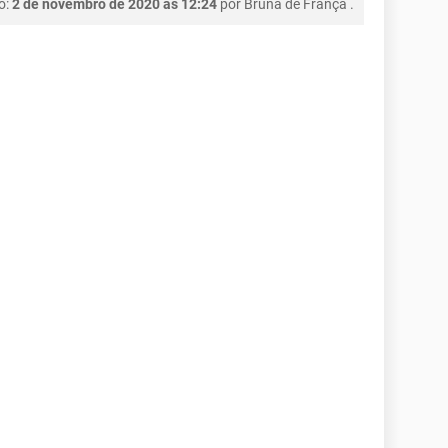
o:
2 de novembro de 2020 às 12:24
por
Bruna de França
.