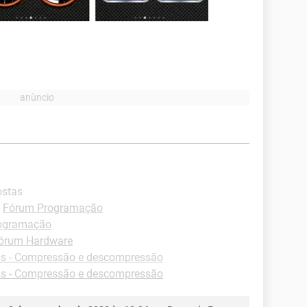
ostas
-
Fórum Programação
ogramação
órum Hardware
s - Compressão e descompressão
s - Compressão e descompressão