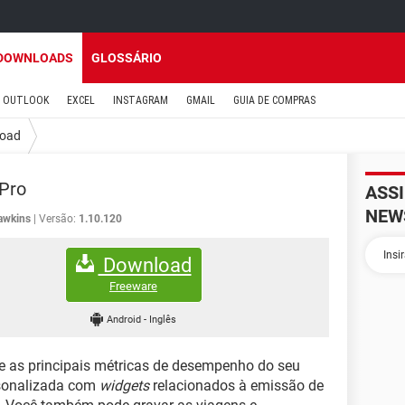
DOWNLOADS
GLOSSÁRIO
OUTLOOK
EXCEL
INSTAGRAM
GMAIL
GUIA DE COMPRAS
oad
Pro
ASS
NEW
awkins
Versão:
1.10.120
Download
Freeware
Android
-
Inglês
be as principais métricas de desempenho do seu
rsonalizada com
widgets
relacionados à emissão de