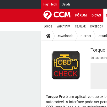
High-Tech
Saúde
FÓRUM
DICAS
JOGOS
WHATSAPP
CELULAR
FACEBOOK
Downloads
Internet
Downl
Torque 
Editor:
Ian H
Torque Pro
é um aplicativo que exi
automóvel. A interface pode ser pe