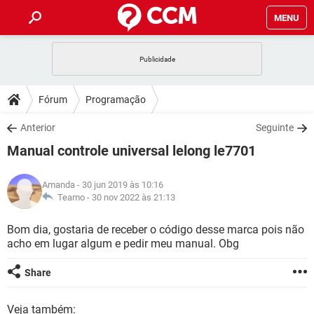
MENU
INÍCIO
JOGOS
WHATSAPP
DICAS
Fórum
Programação
CELULAR
FACEBOOK
JOGOS
WHATSAPP
DOWNLOADS
Anterior
Seguinte
OUTLOOK
EXCEL
CELULAR
FACEBOOK
Manual controle universal lelong le7701
INSTAGRAM
JOGOS
GMAIL
WHATSAPP
FÓRUM
OUTLOOK
EXCEL
GUIA DE COMPRAS
CELULAR
FACEBOOK
Amanda
- 30 jun 2019 às 10:16
INSTAGRAM
JOGOS
GMAIL
WHATSAPP
GLOSSÁRIO
Teamo -
30 nov 2022 às 21:13
OUTLOOK
EXCEL
GUIA DE COMPRAS
CELULAR
FACEBOOK
INSTAGRAM
JOGOS
GMAIL
WHATSAPP
Bom dia, gostaria de receber o código desse marca pois não
OUTLOOK
EXCEL
acho em lugar algum e pedir meu manual. Obg
GUIA DE COMPRAS
CELULAR
FACEBOOK
INSTAGRAM
GMAIL
OUTLOOK
EXCEL
Share
GUIA DE COMPRAS
INSTAGRAM
GMAIL
Veja também: