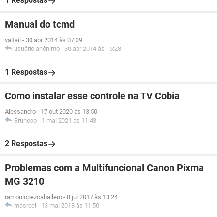
1 Respostas
Manual do tcmd
valtail
-
30 abr 2014 às 07:39
usuário anônimo
-
30 abr 2014 às 15:28
1 Respostas
Como instalar esse controle na TV Cobia
Alessandro
-
17 out 2020 às 13:50
Brunooo
-
1 mai 2021 às 11:43
2 Respostas
Problemas com a Multifuncional Canon Pixma
MG 3210
ramonlopezcaballero
-
8 jul 2017 às 13:24
masroel
-
13 mai 2018 às 11:50