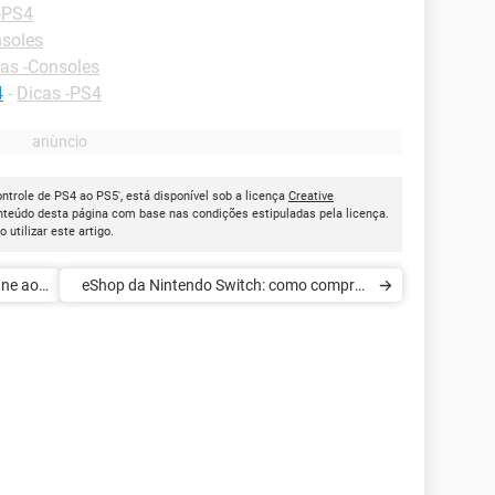
-PS4
nsoles
as -Consoles
4
-
Dicas -PS4
trole de PS4 ao PS5', está disponível sob a licença
Creative
onteúdo desta página com base nas condições estipuladas pela licença.
ao utilizar este artigo.
One ao
eShop da Nintendo Switch: como comprar
jogos do console