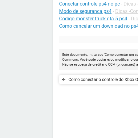
Conectar controle ps4 no pc
-
Dicas 
Modo de segurança ps4
-
Dicas -Co
Codigo monster truck gta 5 ps4
-
Dic
Como cancelar um download no ps
Este documento, intitulado 'Como conectar um con
Commons
. Você pode copiar e/ou modificar o c
Não se esqueça de creditar o
CCM
(
br.ccm.net
) 
Como conectar o controle do Xbox 
Series X/S