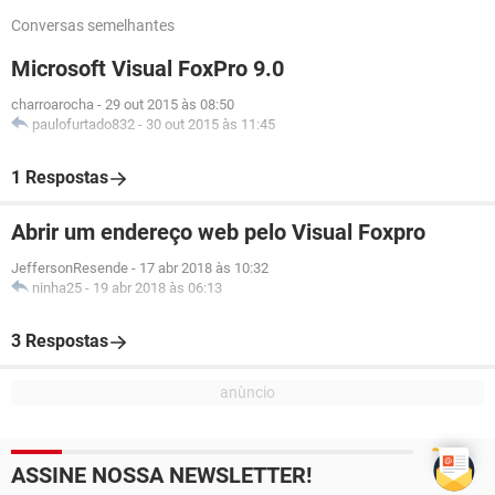
Conversas semelhantes
Microsoft Visual FoxPro 9.0
charroarocha
-
29 out 2015 às 08:50
paulofurtado832
-
30 out 2015 às 11:45
1 Respostas
Abrir um endereço web pelo Visual Foxpro
JeffersonResende
-
17 abr 2018 às 10:32
ninha25
-
19 abr 2018 às 06:13
3 Respostas
ASSINE NOSSA NEWSLETTER!