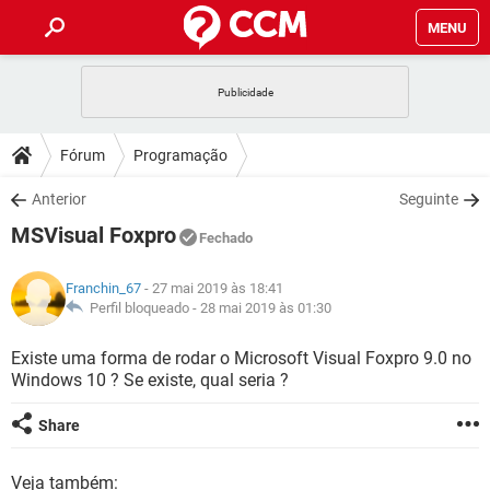
MENU
INÍCIO
JOGOS
WHATSAPP
DICAS
Fórum
Programação
CELULAR
FACEBOOK
JOGOS
WHATSAPP
DOWNLOADS
Anterior
Seguinte
OUTLOOK
EXCEL
CELULAR
FACEBOOK
MSVisual Foxpro
INSTAGRAM
JOGOS
GMAIL
WHATSAPP
Fechado
FÓRUM
OUTLOOK
EXCEL
GUIA DE COMPRAS
CELULAR
FACEBOOK
Franchin_67
- 27 mai 2019 às 18:41
INSTAGRAM
JOGOS
GMAIL
WHATSAPP
GLOSSÁRIO
Perfil bloqueado -
28 mai 2019 às 01:30
OUTLOOK
EXCEL
GUIA DE COMPRAS
CELULAR
FACEBOOK
INSTAGRAM
JOGOS
GMAIL
WHATSAPP
Existe uma forma de rodar o Microsoft Visual Foxpro 9.0 no
OUTLOOK
EXCEL
Windows 10 ? Se existe, qual seria ?
GUIA DE COMPRAS
CELULAR
FACEBOOK
INSTAGRAM
GMAIL
OUTLOOK
EXCEL
Share
GUIA DE COMPRAS
INSTAGRAM
GMAIL
Veja também: