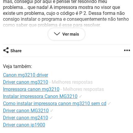
mas, consegui por aqui e pensei ter resolvido meu
GUIA DE COMPRAS
problema... que nada! A impressora mostra no visor que
existe um problema, cujo o código é P 2. Dessa forma não
consigo instalar o programa e consequentemente não tenho
como saber que problema é esse para resolver.
Por favor!!! Vocês podem me ajudar a resolver essa
Ver mais
questão?
Desde já agradeço a atenção e ajuda de todos.
Share
Veja também:
Canon mg3210 driver
Driver canon mg3210
- Melhores respostas
Impressora canon mg3210
- Melhores respostas
Instalar impressora Canon MG3210
✓
Como instalar impressora canon mg3210 sem cd
✓
Driver canon MG3210
✓
Driver canon mg2410
✓
Driver canon ip1900