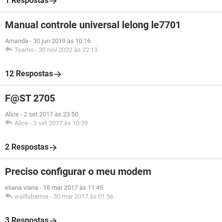
1 Respostas
Manual controle universal lelong le7701
Amanda
-
30 jun 2019 às 10:16
Teamo
-
30 nov 2022 às 22:13
12 Respostas
F@ST 2705
Alice
-
2 set 2017 às 23:50
Alice
-
3 set 2017 às 10:39
2 Respostas
Preciso configurar o meu modem
eliana viana
-
18 mar 2017 às 11:45
waillabarros
-
30 mar 2017 às 01:56
3 Respostas