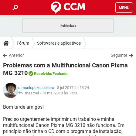
MENU
INÍCIO
JOGOS
WHATSAPP
DICAS
Fórum
Softwares e aplicativos
CELULAR
FACEBOOK
JOGOS
WHATSAPP
DOWNLOADS
Anterior
Seguinte
OUTLOOK
EXCEL
CELULAR
FACEBOOK
Problemas com a Multifuncional Canon Pixma
INSTAGRAM
JOGOS
GMAIL
WHATSAPP
FÓRUM
OUTLOOK
EXCEL
MG 3210
Resolvido
/Fechado
GUIA DE COMPRAS
CELULAR
FACEBOOK
INSTAGRAM
JOGOS
GMAIL
WHATSAPP
GLOSSÁRIO
OUTLOOK
EXCEL
ramonlopezcaballero
- 8 jul 2017 às 13:24
GUIA DE COMPRAS
CELULAR
FACEBOOK
masroel -
13 mai 2018 às 11:50
INSTAGRAM
JOGOS
GMAIL
WHATSAPP
OUTLOOK
EXCEL
Bom tarde amigos!
GUIA DE COMPRAS
CELULAR
FACEBOOK
INSTAGRAM
GMAIL
OUTLOOK
EXCEL
Preciso urgentemente imprimir um trabalho e minha
GUIA DE COMPRAS
multifuncional Canon Pixma MG 3210 não funciona. Em
INSTAGRAM
GMAIL
princípio não tinha o CD com o programa de instalação,