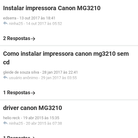
Instalar impressora Canon MG3210
edserra
-
13 out 2017 às 18:41
ninha25
-
14 out 2017 às 05:52
2 Respostas
Como instalar impressora canon mg3210 sem
cd
gleide de souza silva
-
28 jan 2017 às 22:41
usuário anônimo
-
29 jan 2017 às 03:55
1 Respostas
driver canon MG3210
helio reck
-
19 abr 2015 às 15:35
ninha25
-
20 abr 2015 às 07:38