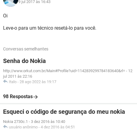
9 jul 2017 às 16:43
Oi
Leve-o para um técnico resetá-lo para você.
Conversas semelhantes
Senha do Nokia
http://www.orkut.com.br/Main#Profile?uid=1142839299784183640&rl=
-
12
jul 2011 às 22:16
Italo
-
28 ago 2022 às 19:17
98 Respostas
Esqueci o código de segurança do meu nokia
Nokia 2730c.1
-
3 dez 2016 às 10:40
usuário anônimo
-
4 dez 2016 às 04:51