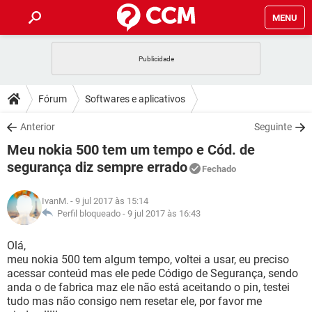
MENU
INÍCIO
JOGOS
WHATSAPP
DICAS
Fórum
Softwares e aplicativos
CELULAR
FACEBOOK
JOGOS
WHATSAPP
DOWNLOADS
Anterior
Seguinte
OUTLOOK
EXCEL
CELULAR
FACEBOOK
Meu nokia 500 tem um tempo e Cód. de
INSTAGRAM
JOGOS
GMAIL
WHATSAPP
FÓRUM
OUTLOOK
EXCEL
segurança diz sempre errado
Fechado
GUIA DE COMPRAS
CELULAR
FACEBOOK
INSTAGRAM
JOGOS
GMAIL
WHATSAPP
GLOSSÁRIO
OUTLOOK
EXCEL
IvanM.
- 9 jul 2017 às 15:14
GUIA DE COMPRAS
CELULAR
FACEBOOK
Perfil bloqueado -
9 jul 2017 às 16:43
INSTAGRAM
JOGOS
GMAIL
WHATSAPP
OUTLOOK
EXCEL
Olá,
GUIA DE COMPRAS
CELULAR
FACEBOOK
INSTAGRAM
GMAIL
meu nokia 500 tem algum tempo, voltei a usar, eu preciso
OUTLOOK
EXCEL
acessar conteúd mas ele pede Código de Segurança, sendo
GUIA DE COMPRAS
anda o de fabrica maz ele não está aceitando o pin, testei
INSTAGRAM
GMAIL
tudo mas não consigo nem resetar ele, por favor me