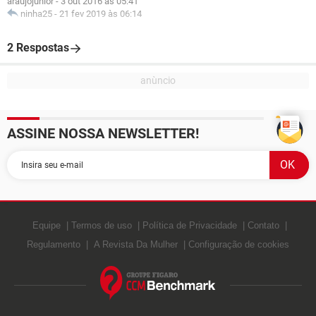
araujojunior
-
3 out 2016 às 05:41
ninha25
-
21 fev 2019 às 06:14
2 Respostas
ASSINE NOSSA NEWSLETTER!
Equipe
Termos de uso
Política de Privacidade
Contato
Regulamento
A Revista Da Mulher
Configuração de cookies