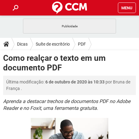
MENU
INÍCIO
JOGOS
WHATSAPP
DICAS
Dicas
Suíte de escritório
PDF
CELULAR
FACEBOOK
JOGOS
WHATSAPP
DOWNLOADS
Como realçar o texto em um
OUTLOOK
EXCEL
CELULAR
FACEBOOK
documento PDF
INSTAGRAM
JOGOS
GMAIL
WHATSAPP
FÓRUM
OUTLOOK
EXCEL
GUIA DE COMPRAS
CELULAR
FACEBOOK
Última modificação:
6 de outubro de 2020 às 10:33
por
Bruna de
INSTAGRAM
JOGOS
GMAIL
WHATSAPP
GLOSSÁRIO
OUTLOOK
França
.
EXCEL
GUIA DE COMPRAS
CELULAR
FACEBOOK
INSTAGRAM
JOGOS
GMAIL
WHATSAPP
Aprenda a destacar trechos de documentos PDF no Adobe
OUTLOOK
EXCEL
Reader e no Foxit, uma ferramenta gratuita.
GUIA DE COMPRAS
CELULAR
FACEBOOK
INSTAGRAM
GMAIL
OUTLOOK
EXCEL
GUIA DE COMPRAS
INSTAGRAM
GMAIL