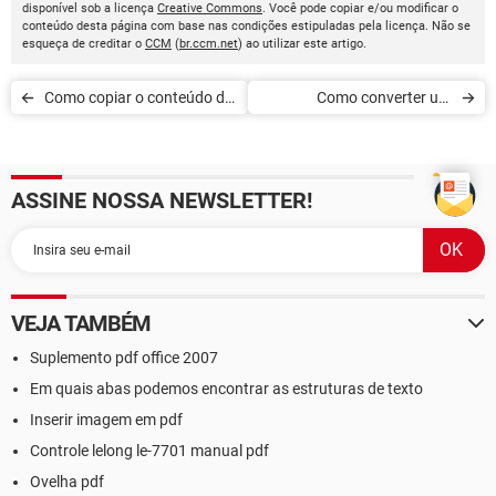
disponível sob a licença
Creative Commons
. Você pode copiar e/ou modificar o
conteúdo desta página com base nas condições estipuladas pela licença. Não se
esqueça de creditar o
CCM
(
br.ccm.net
) ao utilizar este artigo.
Como copiar o conteúdo de
Como converter um
um PDF em um documento
documento PDF para XML
do Word
ASSINE NOSSA NEWSLETTER!
VEJA TAMBÉM
Suplemento pdf office 2007
Em quais abas podemos encontrar as estruturas de texto
Inserir imagem em pdf
Controle lelong le-7701 manual pdf
Ovelha pdf