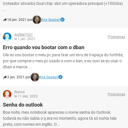
(roteador ativado) Dual chip: slot um operadora principal (+100Gbs)
...
18 jan. 2021 por
Ana Spadari
guilber7531
Programas
le 1 jan. 2021
Erro quando vou bootar com o dban
Olá eu vou bootar o meu pc para tirar um erro de trapaça do forthite,
por que comprei o meu pc usado e com o ban, e eu ouvi se eu usar o
dban a marca ...
3 jan. 2021 por
Ana Spadari
Bianca
Programas
le 11 dez. 2020
Senha do outlook
Boa noite, meu notebook apareceu o nome senha do Outlook,
todavia eu não sabia o q era no momento, agora tá só numa tela
preta, com nomes em inglês. O...