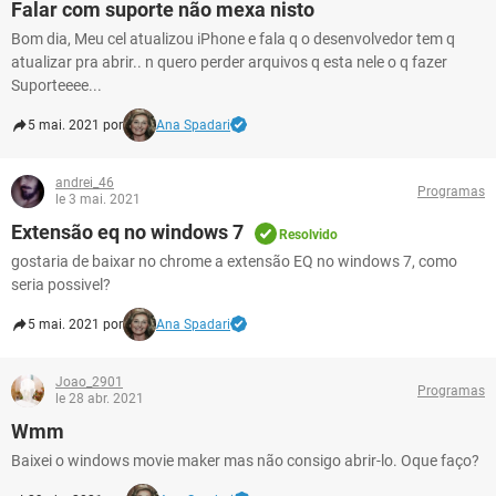
Falar com suporte não mexa nisto
Bom dia, Meu cel atualizou iPhone e fala q o desenvolvedor tem q
atualizar pra abrir.. n quero perder arquivos q esta nele o q fazer
Suporteeee...
5 mai. 2021 por
Ana Spadari
andrei_46
Programas
le 3 mai. 2021
Extensão eq no windows 7
Resolvido
gostaria de baixar no chrome a extensão EQ no windows 7, como
seria possivel?
5 mai. 2021 por
Ana Spadari
Joao_2901
Programas
le 28 abr. 2021
Wmm
Baixei o windows movie maker mas não consigo abrir-lo. Oque faço?