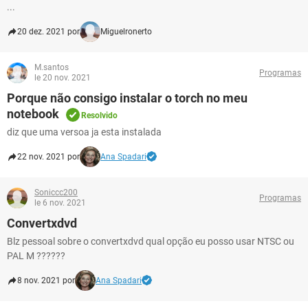
...
20 dez. 2021 por
Miguelronerto
M.santos
Programas
le 20 nov. 2021
Porque não consigo instalar o torch no meu
notebook
Resolvido
diz que uma versoa ja esta instalada
22 nov. 2021 por
Ana Spadari
Soniccc200
Programas
le 6 nov. 2021
Convertxdvd
Blz pessoal sobre o convertxdvd qual opção eu posso usar NTSC ou
PAL M ??????
8 nov. 2021 por
Ana Spadari