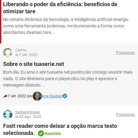
GUIA DE COMPRAS
Liberando o poder da eficiência: benefícios de
otimizar tare
No cenário dinâmico da tecnologia, a inteligência artificial emergiu
como uma ferramenta poderosa, revolucionando a forma como
abordamos diversas tare...
Carina
Programas
le 7 set. 2022
Sobre o site tuaserie.net
Bom dia, Eu amo o site tuaserie.net,porém,não consigo assistir mais
nada. O site direciona para o player,clico no play e aparece a
mensagem dizendo...
7 set. 2022 por
Ana Spadari
barbararbraga
Programas
le 28 ago. 2020
Foxit reader como deixar a opção marca texto
selecionada.
Resolvido