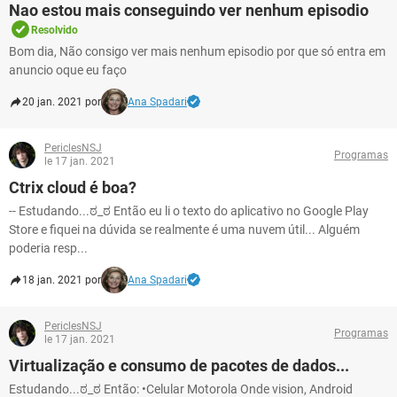
Nao estou mais conseguindo ver nenhum episodio
Resolvido
Bom dia, Não consigo ver mais nenhum episodio por que só entra em
anuncio oque eu faço
20 jan. 2021 por
Ana Spadari
PericlesNSJ
Programas
le 17 jan. 2021
Ctrix cloud é boa?
-- Estudando...ಠ_ಠ Então eu li o texto do aplicativo no Google Play
Store e fiquei na dúvida se realmente é uma nuvem útil... Alguém
poderia resp...
18 jan. 2021 por
Ana Spadari
PericlesNSJ
Programas
le 17 jan. 2021
Virtualização e consumo de pacotes de dados...
Estudando...ಠ_ಠ Então: •Celular Motorola Onde vision, Android