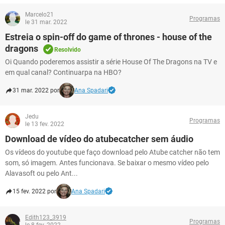
Marcelo21
Programas
le 31 mar. 2022
Estreia o spin-off do game of thrones - house of the
dragons
Resolvido
Oi Quando poderemos assistir a série House Of The Dragons na TV e
em qual canal? Continuarpa na HBO?
31 mar. 2022 por
Ana Spadari
Jedu
Programas
le 13 fev. 2022
Download de vídeo do atubecatcher sem áudio
Os vídeos do youtube que faço download pelo Atube catcher não tem
som, só imagem. Antes funcionava. Se baixar o mesmo vídeo pelo
Alavasoft ou pelo Ant...
15 fev. 2022 por
Ana Spadari
Edith123_3919
Programas