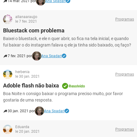
14 mar. 2021 por
Ana Spadari
allanaaraujjo
Programas
le 7 fev. 2021
Bluestack com problema
Baixei o bluestack, e ele n quer abrir, so fica na tela inicial, e quando
fui baixar o do instagram falava q ele ja tinha sido baixado, oq faço?
7 fev. 2021 por
Ana Spadari
herbenia
Programas
le 30 jan. 2021
Adoble flash não baixa
Resolvido
Boa Noite n consigo baixar o programa preciso muito, por favor
gostaria de uma resposta.
30 jan. 2021 por
Ana Spadari
Eduarda
Programas
le 20 jan. 2021