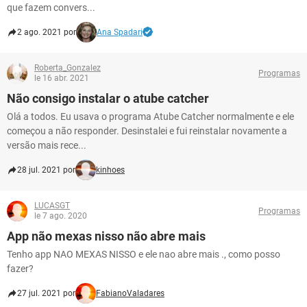
que fazem convers...
2 ago. 2021 por
Ana Spadari
Roberta_Gonzalez
Programas
le 16 abr. 2021
Não consigo instalar o atube catcher
Olá a todos. Eu usava o programa Atube Catcher normalmente e ele
começou a não responder. Desinstalei e fui reinstalar novamente a
versão mais rece...
28 jul. 2021 por
kinhoes
LUCASGT
Programas
le 7 ago. 2020
App não mexas nisso não abre mais
Tenho app NAO MEXAS NISSO e ele nao abre mais ., como posso
fazer?
27 jul. 2021 por
FabianoValadares