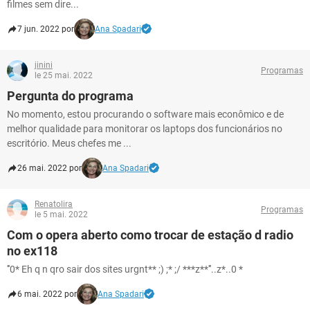
filmes sem dire...
7 jun. 2022 por
Ana Spadari
jinini
Programas
le 25 mai. 2022
Pergunta do programa
No momento, estou procurando o software mais econômico e de
melhor qualidade para monitorar os laptops dos funcionários no
escritório. Meus chefes me ...
26 mai. 2022 por
Ana Spadari
Renatolira
Programas
le 5 mai. 2022
Com o opera aberto como trocar de estação d radio
no ex118
'''0* Eh q n qro sair dos sites urgnt** ;) ;* ;/ ***z**'''..z*..0 *
6 mai. 2022 por
Ana Spadari