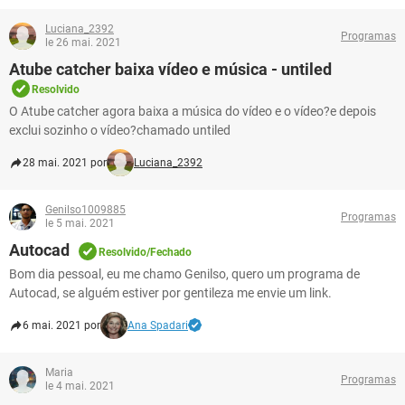
Luciana_2392
Programas
le 26 mai. 2021
Atube catcher baixa vídeo e música - untiled
Resolvido
O Atube catcher agora baixa a música do vídeo e o vídeo?e depois
exclui sozinho o vídeo?chamado untiled
28 mai. 2021 por
Luciana_2392
Genilso1009885
Programas
le 5 mai. 2021
Autocad
Resolvido/Fechado
Bom dia pessoal, eu me chamo Genilso, quero um programa de
Autocad, se alguém estiver por gentileza me envie um link.
6 mai. 2021 por
Ana Spadari
Maria
Programas
le 4 mai. 2021