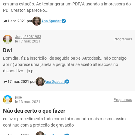
em uma estação. Ao tentar gerar um PDF/A usando a impressora do
PDFCreator, aparece o...
1 abr. 2021 por
Ana Spadari
Jorge28081953
Programas
le 17 mar. 2021
Dwl
Bom dia , fiz a inscrição , de seguida baixei Autodesk...não consigo
abrir ( aparece uma janela a perguntar se aceito alterações no
dispositivo...já p...
17 mar. 2021 por
Ana Spadari
jose
Programas
le 13 mar. 2021
Náo deu certo o que fazer
eu fiz o procedimento tudo como foi mandado mais mesmo assim
continua com a proteção de gravação