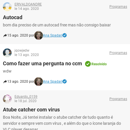
ERIVALDOANDRE
Programas
le 14 ago. 2020
Autocad
bom dia preciso de um autocad free mas não consigo baixar
15 ago. 2020 por
Ana Spadari
jqowjedw
Programas
le 13 ago. 2020
Como fazer uma pergunta no ccm
Resolvido
wdw
13 ago. 2020 por
Ana Spadari
Eduardo_0159
Programas
le 18 jul. 2020
Atube catcher com virus
Boa Noite, Já tentei instalar o atube catcher de tudo quanto é
servidor e sempre vem com vírus , e além do que o ícone laranja do
VLC player desapar...