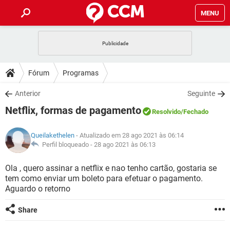
MENU
INÍCIO
JOGOS
WHATSAPP
DICAS
Fórum
Programas
CELULAR
FACEBOOK
JOGOS
WHATSAPP
DOWNLOADS
Anterior
Seguinte
OUTLOOK
EXCEL
CELULAR
FACEBOOK
Netflix, formas de pagamento
INSTAGRAM
JOGOS
GMAIL
WHATSAPP
Resolvido
/Fechado
FÓRUM
OUTLOOK
EXCEL
GUIA DE COMPRAS
CELULAR
FACEBOOK
Queilakethelen
- Atualizado em 28 ago 2021 às 06:14
INSTAGRAM
JOGOS
GMAIL
WHATSAPP
GLOSSÁRIO
Perfil bloqueado -
28 ago 2021 às 06:13
OUTLOOK
EXCEL
GUIA DE COMPRAS
CELULAR
FACEBOOK
INSTAGRAM
JOGOS
GMAIL
WHATSAPP
Ola , quero assinar a netflix e nao tenho cartão, gostaria se
OUTLOOK
EXCEL
tem como enviar um boleto para efetuar o pagamento.
GUIA DE COMPRAS
CELULAR
FACEBOOK
Aguardo o retorno
INSTAGRAM
GMAIL
OUTLOOK
EXCEL
GUIA DE COMPRAS
Share
INSTAGRAM
GMAIL