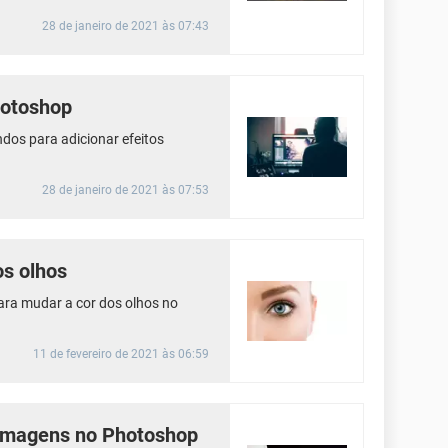
28 de janeiro de 2021 às 07:43
hotoshop
os para adicionar efeitos
28 de janeiro de 2021 às 07:53
os olhos
ara mudar a cor dos olhos no
11 de fevereiro de 2021 às 06:59
 imagens no Photoshop