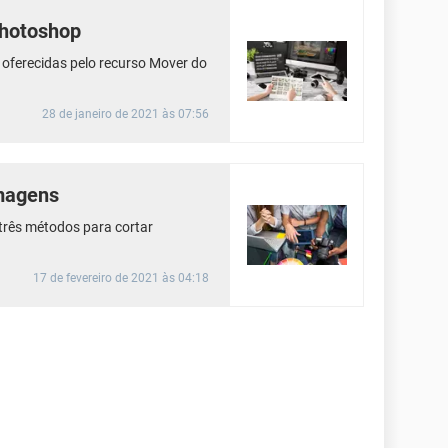
Photoshop
oferecidas pelo recurso Mover do
28 de janeiro de 2021 às 07:56
magens
três métodos para cortar
17 de fevereiro de 2021 às 04:18