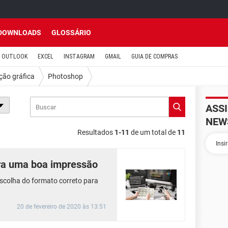
DOWNLOADS
GLOSSÁRIO
OUTLOOK
EXCEL
INSTAGRAM
GMAIL
GUIA DE COMPRAS
ão gráfica
Photoshop
ASS
NEW
Resultados
1-11
de um total de
11
ara uma boa impressão
scolha do formato correto para
20 de fevereiro de 2020 às 13:51