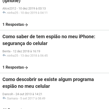
(iphone)
Alice2312
-
10 dez 2019 à 03:13
ninha25
-
10 dez 2019 à 04:11
1 Respostas
Como saber de tem espião no meu iPhone:
segurança do celular
Benta
-
12 dez 2018 à 16:19
ninha25
-
13 dez 2018 à 06:45
1 Respostas
Como descobrir se existe algum programa
espião no meu celular
Dancoh
-
24 out 2013 à 14:21
Samara
-
5 set 2017 à 08:49