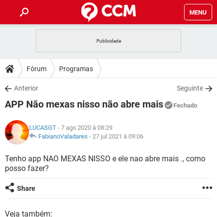
MENU
INÍCIO
JOGOS
WHATSAPP
DICAS
Fórum
Programas
CELULAR
FACEBOOK
JOGOS
WHATSAPP
DOWNLOADS
Anterior
Seguinte
OUTLOOK
EXCEL
CELULAR
FACEBOOK
APP Não mexas nisso não abre mais
INSTAGRAM
JOGOS
GMAIL
WHATSAPP
Fechado
FÓRUM
OUTLOOK
EXCEL
GUIA DE COMPRAS
CELULAR
FACEBOOK
LUCASGT
- 7 ago 2020 à 08:29
INSTAGRAM
JOGOS
GMAIL
WHATSAPP
GLOSSÁRIO
FabianoValadares
-
27 jul 2021 à 09:06
OUTLOOK
EXCEL
GUIA DE COMPRAS
CELULAR
FACEBOOK
INSTAGRAM
JOGOS
GMAIL
WHATSAPP
Tenho app NAO MEXAS NISSO e ele nao abre mais ., como
OUTLOOK
EXCEL
posso fazer?
GUIA DE COMPRAS
CELULAR
FACEBOOK
INSTAGRAM
GMAIL
OUTLOOK
EXCEL
Share
GUIA DE COMPRAS
INSTAGRAM
GMAIL
Veja também: