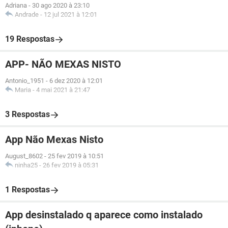
Adriana
-
30 ago 2020 à 23:10
Andrade
-
12 jul 2021 à 12:01
19 Respostas
APP- NÃO MEXAS NISTO
Antonio_1951
-
6 dez 2020 à 12:01
Maria
-
4 mai 2021 à 21:47
3 Respostas
App Não Mexas Nisto
August_8602
-
25 fev 2019 à 10:51
ninha25
-
26 fev 2019 à 05:31
1 Respostas
App desinstalado q aparece como instalado