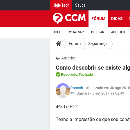
High-Tech
Saúde
FÓRUM
DICAS
JOGOS
WHATSAPP
CELULAR
FACEBOOK
Fórum
Segurança
Anterior
Como descobrir se existe al
Resolvido
/Fechado
Dancoh
- Atualizado em 30 ago 2018
Samara -
5 set 2017 às 08:49
iPad e PC?
Tenho a impressão de que sou cons