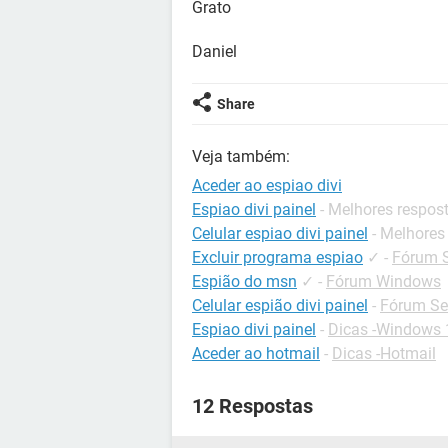
Grato
Daniel
Share
Veja também:
Aceder ao espiao divi
Espiao divi painel
- Melhores respos
Celular espiao divi painel
- Melhores
Excluir programa espiao
✓
-
Fórum S
Espião do msn
✓
-
Fórum Windows
Celular espião divi painel
-
Fórum Se
Espiao divi painel
-
Dicas -Windows 
Aceder ao hotmail
-
Dicas -Hotmail
12 Respostas