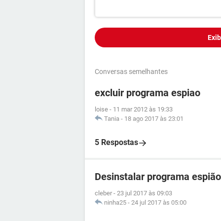
Exib
Conversas semelhantes
excluir programa espiao
loise
-
11 mar 2012 às 19:33
Tania
-
18 ago 2017 às 23:01
5 Respostas
Desinstalar programa espião
cleber
-
23 jul 2017 às 09:03
ninha25
-
24 jul 2017 às 05:00