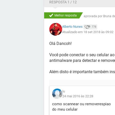
RESPOSTA 1 / 12
Melhor resposta
aprovada por
Bruna d
Alberto Nunes
778
Atualizado em 18 set 2018 às 09:02
Olá Dancoh!
Você pode conectar o seu celular ao
antimalware para detectar e remove
Além disto é importante também insta
lu
24 mai 2016 às 22:28
como scannear ou removerespiao
do meu celular