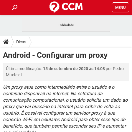
MENU
INÍCIO
JOGOS
WHATSAPP
DICAS
Dicas
CELULAR
FACEBOOK
JOGOS
WHATSAPP
DOWNLOADS
Android - Configurar um proxy
OUTLOOK
EXCEL
CELULAR
FACEBOOK
INSTAGRAM
JOGOS
GMAIL
WHATSAPP
FÓRUM
Última modificação:
15 de setembro de 2020 às 14:08
por
Pedro
OUTLOOK
EXCEL
GUIA DE COMPRAS
CELULAR
FACEBOOK
Muxfeldt
.
INSTAGRAM
JOGOS
GMAIL
WHATSAPP
GLOSSÁRIO
OUTLOOK
EXCEL
Um proxy atua como intermediário entre o usuário e o
GUIA DE COMPRAS
CELULAR
FACEBOOK
conteúdo disponível na internet. Na estrutura da
INSTAGRAM
JOGOS
GMAIL
WHATSAPP
OUTLOOK
EXCEL
comunicação computacional, o usuário solicita um dado ao
GUIA DE COMPRAS
CELULAR
FACEBOOK
proxy que vai buscá-lo na internet para exibir de volta ao
INSTAGRAM
GMAIL
usuário. É possível configurar um servidor proxy à sua
OUTLOOK
EXCEL
conexão Wi-Fi em celulares Android para obter esse tipo de
GUIA DE COMPRAS
INSTAGRAM
GMAIL
benefício, que também permite esconder seu IP e aumentar