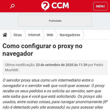
MENU
INÍCIO
JOGOS
WHATSAPP
DICAS
Dicas
Internet
Web
Navegadores
CELULAR
FACEBOOK
JOGOS
WHATSAPP
DOWNLOADS
Como configurar o proxy no
OUTLOOK
EXCEL
CELULAR
FACEBOOK
navegador
INSTAGRAM
JOGOS
GMAIL
WHATSAPP
FÓRUM
OUTLOOK
EXCEL
GUIA DE COMPRAS
CELULAR
FACEBOOK
Última modificação:
23 de setembro de 2020 às 11:39
por
Pedro
INSTAGRAM
JOGOS
GMAIL
WHATSAPP
GLOSSÁRIO
OUTLOOK
Muxfeldt
.
EXCEL
GUIA DE COMPRAS
CELULAR
FACEBOOK
INSTAGRAM
JOGOS
GMAIL
WHATSAPP
O servidor proxy atua como um intermediário entre o
OUTLOOK
EXCEL
navegador e o servidor web que você quer acessar. O proxy
GUIA DE COMPRAS
CELULAR
FACEBOOK
recebe os seus pedidos e os solicita ao servidor, sem que
INSTAGRAM
GMAIL
OUTLOOK
EXCEL
este saiba que é você que está solicitando. Os proxys são
GUIA DE COMPRAS
usados, entre outras coisas, para navegar anonimamente (IP
INSTAGRAM
GMAIL
não é detectado pelo site acessado) ou para acessar sites