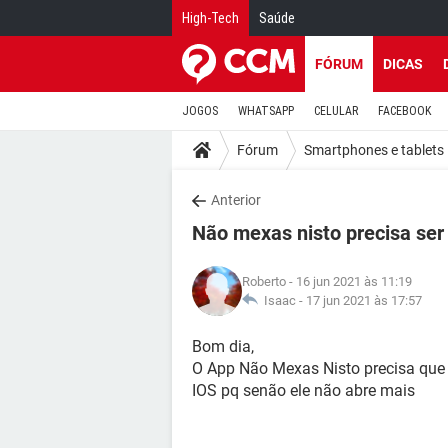
High-Tech
Saúde
FÓRUM
DICAS
JOGOS
WHATSAPP
CELULAR
FACEBOOK
Fórum
Smartphones e tablets
Anterior
Não mexas nisto precisa ser
Roberto
- 16 jun 2021 às 11:19
Isaac -
17 jun 2021 às 17:57
Bom dia,
O App Não Mexas Nisto precisa que 
IOS pq senão ele não abre mais