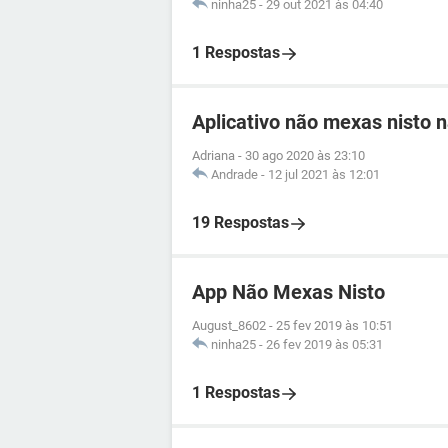
ninha25
-
29 out 2021 às 04:40
1 Respostas
Aplicativo não mexas nisto 
Adriana
-
30 ago 2020 às 23:10
Andrade
-
12 jul 2021 às 12:01
19 Respostas
App Não Mexas Nisto
August_8602
-
25 fev 2019 às 10:51
ninha25
-
26 fev 2019 às 05:31
1 Respostas