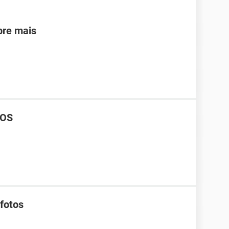
bre mais
iOS
 fotos