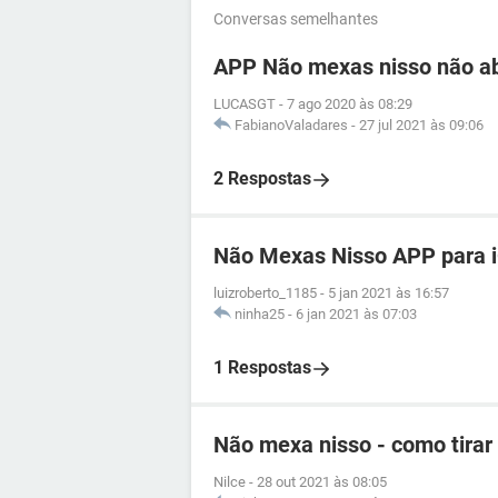
Conversas semelhantes
APP Não mexas nisso não a
LUCASGT
-
7 ago 2020 às 08:29
FabianoValadares
-
27 jul 2021 às 09:06
2 Respostas
Não Mexas Nisso APP para 
luizroberto_1185
-
5 jan 2021 às 16:57
ninha25
-
6 jan 2021 às 07:03
1 Respostas
Não mexa nisso - como tirar
Nilce
-
28 out 2021 às 08:05