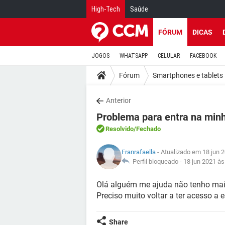
High-Tech
Saúde
FÓRUM
DICAS
JOGOS
WHATSAPP
CELULAR
FACEBOOK
Fórum
Smartphones e tablets
Anterior
Problema para entra na min
Resolvido
/Fechado
Franrafaella
- Atualizado em 18 jun 
Perfil bloqueado -
18 jun 2021 às
Olá alguém me ajuda não tenho mai
Preciso muito voltar a ter acesso a 
Share