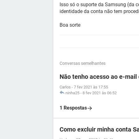
Isso só o suporte da Samsung (da c
identidade da conta não tem proced
Boa sorte
Conversas semelhantes
Não tenho acesso ao e-mail
Carlos
-
7 fev 2021 às 17:55
ninha25
-
8 fev 2021 às 06:52
1 Respostas
Como excluir minha conta 