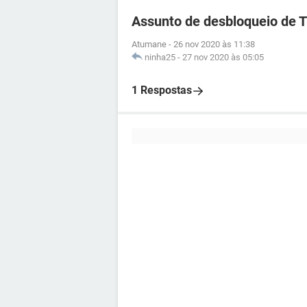
Assunto de desbloqueio de 
Atumane
-
26 nov 2020 às 11:38
ninha25
-
27 nov 2020 às 05:05
1 Respostas