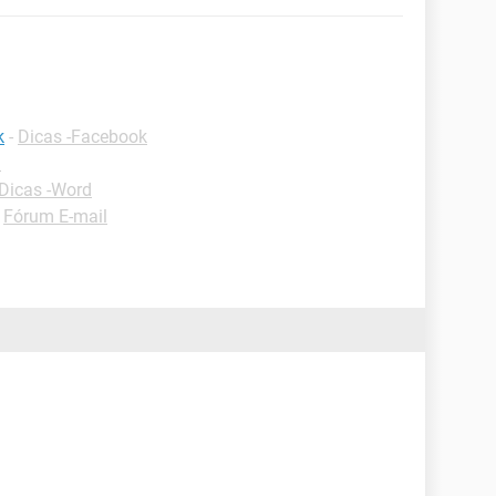
k
-
Dicas -Facebook
d
Dicas -Word
-
Fórum E-mail