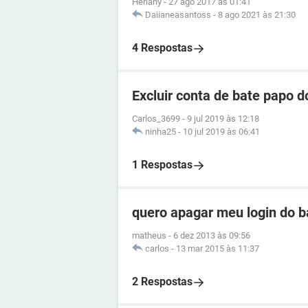
Herlany
-
27 ago 2017 às 01:41
Daiianeasantoss
-
8 ago 2021 às 21:30
4 Respostas
Excluir conta de bate papo 
Carlos_3699
-
9 jul 2019 às 12:18
ninha25
-
10 jul 2019 às 06:41
1 Respostas
quero apagar meu login do b
matheus
-
6 dez 2013 às 09:56
carlos
-
13 mar 2015 às 11:37
2 Respostas