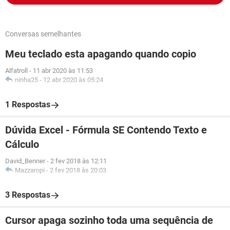
Conversas semelhantes
Meu teclado esta apagando quando copio
Alfatroll
-
11 abr 2020 às 11:53
ninha25
-
12 abr 2020 às 05:24
1 Respostas
Dúvida Excel - Fórmula SE Contendo Texto e
Cálculo
David_Benner
-
2 fev 2018 às 12:11
Mazzaropi
-
2 fev 2018 às 20:03
3 Respostas
Cursor apaga sozinho toda uma sequência de