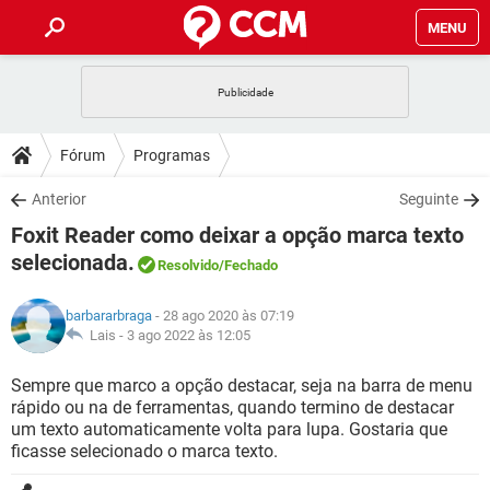
MENU
INÍCIO
JOGOS
WHATSAPP
DICAS
Fórum
Programas
CELULAR
FACEBOOK
JOGOS
WHATSAPP
DOWNLOADS
Anterior
Seguinte
OUTLOOK
EXCEL
CELULAR
FACEBOOK
Foxit Reader como deixar a opção marca texto
INSTAGRAM
JOGOS
GMAIL
WHATSAPP
FÓRUM
OUTLOOK
EXCEL
selecionada.
Resolvido
/Fechado
GUIA DE COMPRAS
CELULAR
FACEBOOK
INSTAGRAM
JOGOS
GMAIL
WHATSAPP
GLOSSÁRIO
OUTLOOK
EXCEL
barbararbraga
- 28 ago 2020 às 07:19
GUIA DE COMPRAS
CELULAR
FACEBOOK
Lais -
3 ago 2022 às 12:05
INSTAGRAM
JOGOS
GMAIL
WHATSAPP
OUTLOOK
EXCEL
Sempre que marco a opção destacar, seja na barra de menu
GUIA DE COMPRAS
CELULAR
FACEBOOK
INSTAGRAM
GMAIL
rápido ou na de ferramentas, quando termino de destacar
OUTLOOK
EXCEL
um texto automaticamente volta para lupa. Gostaria que
GUIA DE COMPRAS
ficasse selecionado o marca texto.
INSTAGRAM
GMAIL