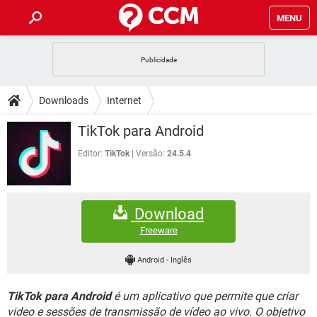
MENU
INÍCIO
JOGOS
WHATSAPP
DICAS
Downloads
Internet
CELULAR
FACEBOOK
JOGOS
WHATSAPP
DOWNLOADS
TikTok para Android
OUTLOOK
EXCEL
CELULAR
FACEBOOK
INSTAGRAM
JOGOS
GMAIL
WHATSAPP
Editor:
TikTok
Versão:
24.5.4
FÓRUM
OUTLOOK
EXCEL
GUIA DE COMPRAS
CELULAR
FACEBOOK
INSTAGRAM
JOGOS
GMAIL
WHATSAPP
GLOSSÁRIO
OUTLOOK
EXCEL
Download
GUIA DE COMPRAS
CELULAR
FACEBOOK
INSTAGRAM
JOGOS
GMAIL
WHATSAPP
Freeware
OUTLOOK
EXCEL
GUIA DE COMPRAS
CELULAR
FACEBOOK
Android
-
Inglês
INSTAGRAM
GMAIL
OUTLOOK
EXCEL
GUIA DE COMPRAS
TikTok para Android
é um aplicativo que permite que criar
INSTAGRAM
GMAIL
video e sessões de transmissão de vídeo ao vivo. O objetivo